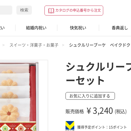
検索
カタログの申込番号から注文
祝い
結婚内祝い
快気祝い
香典返し
スイーツ・洋菓子・お菓子
シュクルリーブーケ ベイクドク
シュクルリー
ーセット
お気に入りに追加する
¥
3,240
販売価格
(税込)
獲得予定ポイント：15ポイント