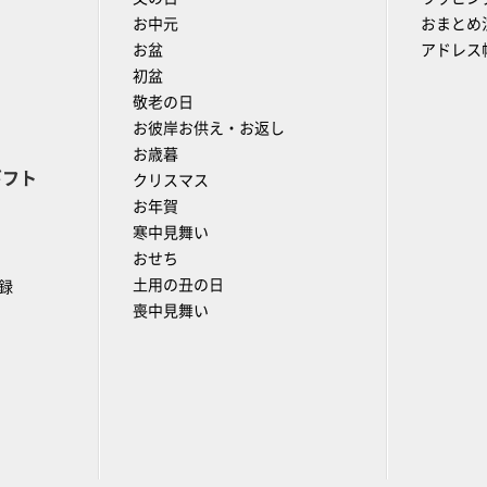
お中元
おまとめ
お盆
アドレス
初盆
敬老の日
お彼岸お供え・お返し
お歳暮
ギフト
クリスマス
お年賀
寒中見舞い
おせち
土用の丑の日
録
喪中見舞い