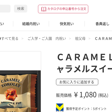
検索
カタログの申込番号から注文
祝い
結婚内祝い
快気祝い
香典返し
●すべて見る
ご入学・ご入園 内祝い
祖父母
ＣＡＲＡＭ
ＣＡＲＡＭＥ
ャラメルスイ
お気に入りに追加する
¥
1,080
販売価格
(税込)
獲得予定ポイント：5ポイント