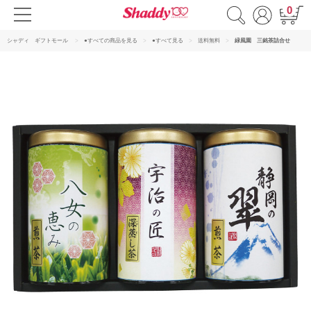
0
シャディ ギフトモール
●すべての商品を見る
●すべて見る
送料無料
緑風園 三銘茶詰合せ