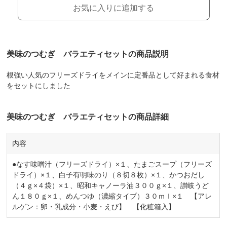
お気に入りに追加する
美味のつむぎ バラエティセットの商品説明
根強い人気のフリーズドライをメインに定番品として好まれる食材
をセットにしました
美味のつむぎ バラエティセットの商品詳細
内容
●なす味噌汁（フリーズドライ）×１、たまごスープ（フリーズ
ドライ）×１、白子有明味のり（８切８枚）×１、かつおだし
（４ｇ×４袋）×１、昭和キャノーラ油３００ｇ×１、讃岐うど
ん１８０ｇ×１、めんつゆ（濃縮タイプ）３０ｍｌ×１ 【アレ
ルゲン：卵・乳成分・小麦・えび】 【化粧箱入】