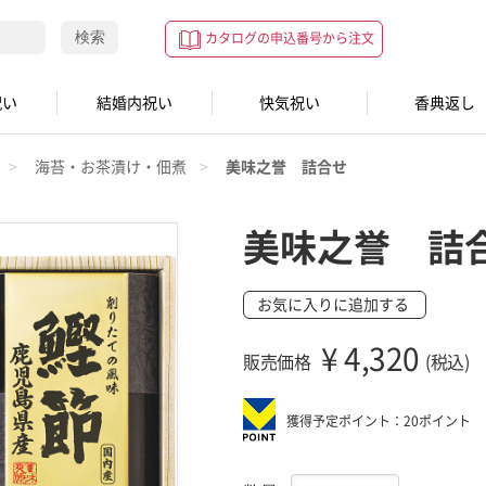
検索
カタログの申込番号から注文
祝い
結婚内祝い
快気祝い
香典返し
海苔・お茶漬け・佃煮
美味之誉 詰合せ
美味之誉 詰
お気に入りに追加する
¥
4,320
販売価格
(税込)
獲得予定ポイント：20ポイント