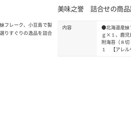
美味之誉 詰合せの商品
鰊フレーク、小豆島で製
内容
●北海道産鰊
選りすぐりの逸品を詰合
ｇ×１、鹿児
附海苔（８切
１ 【アレル