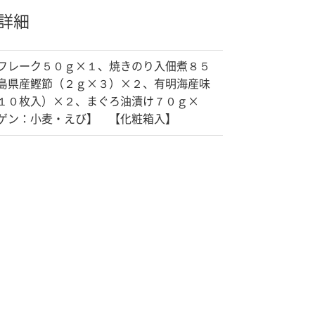
詳細
フレーク５０ｇ×１、焼きのり入佃煮８５
島県産鰹節（２ｇ×３）×２、有明海産味
１０枚入）×２、まぐろ油漬け７０ｇ×
ゲン：小麦・えび】 【化粧箱入】