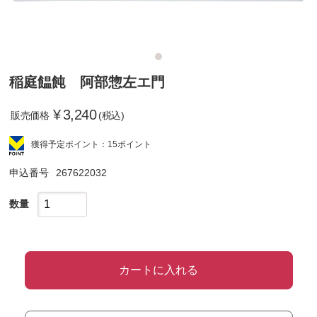
稲庭饂飩 阿部惣左エ門
¥
3,240
販売価格
(税込)
獲得予定ポイント：15ポイント
申込番号
267622032
数量
カートに入れる