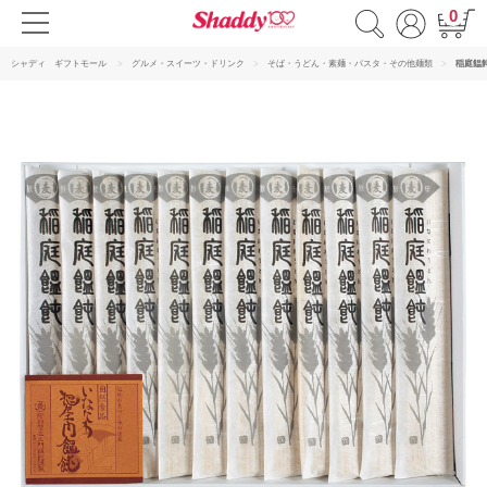
0
シャディ ギフトモール
グルメ・スイーツ・ドリンク
そば・うどん・素麺・パスタ・その他麺類
稲庭饂