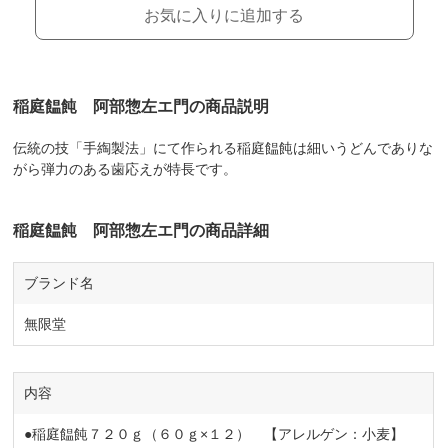
お気に入りに追加する
稲庭饂飩 阿部惣左エ門の商品説明
伝統の技「手綯製法」にて作られる稲庭饂飩は細いうどんでありな
がら弾力のある歯応えが特長です。
稲庭饂飩 阿部惣左エ門の商品詳細
ブランド名
無限堂
内容
●稲庭饂飩７２０ｇ（６０ｇ×１２） 【アレルゲン：小麦】