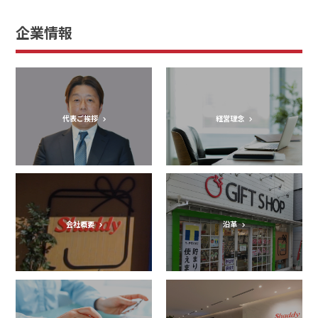
寺院文化×和菓子で新市場創出へ 〜銀座鈴屋、寺活メディ
PR情報
企業情報
アと連携し共創プロジェクト始動〜
代表ご挨拶
経営理念
会社概要
沿革