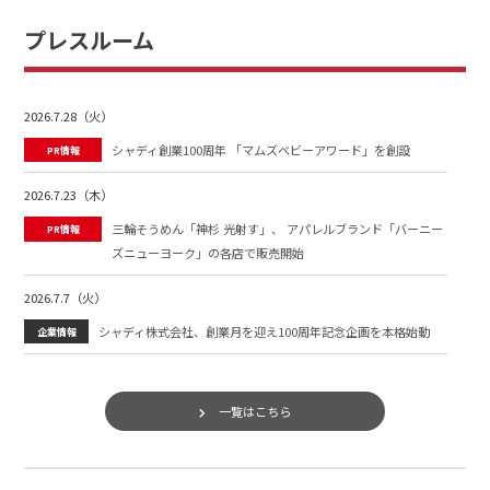
プレスルーム
2026.7.28（火）
シャディ創業100周年 「マムズベビーアワード」を創設
PR情報
2026.7.23（木）
三輪そうめん「神杉 光射す」、 アパレルブランド「バーニー
PR情報
ズニューヨーク」の各店で販売開始
2026.7.7（火）
シャディ株式会社、創業月を迎え100周年記念企画を本格始動
企業情報
2026.5.26（火）
老舗甘納豆専門店「銀座鈴屋」が横浜高島屋に再登場！ 〜限
一覧はこちら
PR情報
定フィナンシェ缶や夏限定商品を展開〜
2026.4.22（水）