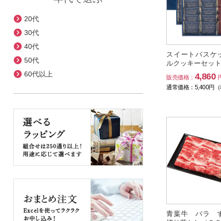
20代
30代
40代
スイートバスケ
50代
ルクッキーセッ
60代以上
4,860
販売価格：
通常価格：
5,400
円（
青葉牛 バラ 