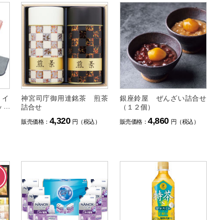
ェイ
神宮司庁御用達銘茶 煎茶
銀座鈴屋 ぜんざい詰合せ
ット
詰合せ
（１２個）
4,320
4,860
）
販売価格：
円（税込）
販売価格：
円（税込）