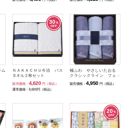
30
％
OFF
ーム
ＮＡＫＡＣＨＵ今治 バス
極ふわ やさしいたおる
タオル２枚セット
クラシックライン フェイ
スタオル３枚セット
4,620
4,950
）
販売価格：
円（税込）
販売価格：
円（税込）
通常価格：
6,600
円（税込）
20
％
OFF