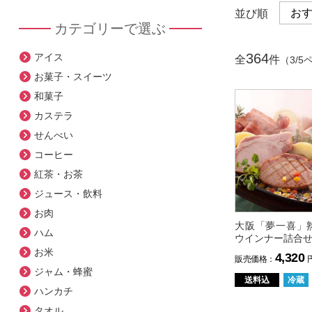
並び順
カテゴリーで選ぶ
364
アイス
全
件
（3/5
お菓子・スイーツ
和菓子
カステラ
せんべい
コーヒー
紅茶・お茶
ジュース・飲料
お肉
大阪「夢一喜」
ハム
ウインナー詰合
お米
4,320
販売価格：
ジャム・蜂蜜
送料込
冷蔵
ハンカチ
タオル