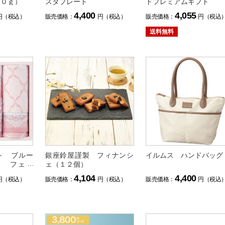
８０ｇ）
スタプレート
ドプレミアムギフト
4,400
4,055
円（税込）
販売価格：
円（税込）
販売価格：
円（税込
送料無料
ト ブルー
銀座鈴屋謹製 フィナンシ
イルムス ハンドバッグ
ト フェイ
ェ（１２個）
タオルセッ
4,104
4,400
円（税込）
販売価格：
円（税込）
販売価格：
円（税込