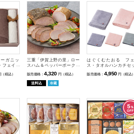
オーガニッ
三重「伊賀上野の里」ロー
はぐくむたおる フ
・フェイス
スハム＆ペッパーポーク詰
ス・タオルハンカチセ
ハンカチセ
合せ
（色おまかせ）
4,320
4,950
円（税込）
販売価格：
円（税込）
販売価格：
円（税込
送料込
冷蔵
5
％
OFF