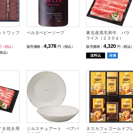
ットワッフ
ベルタベビーソープ
東北産黒毛和牛 バラ
ト
ライス（２３０ｇ）
4,378
4,320
円（税込）
販売価格：
円（税込）
販売価格：
円（税込
税込）
送料込
冷凍
すき焼き用
ジルスチュアート ペアパ
ネスカフェゴールドブ