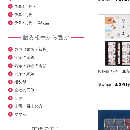
予算1万円～
予算2万円～
予算3万円～高級品
贈る相手から選ぶ
身内（家族・親族）
実家の両親
義母・義理の両親
銀座鹿乃子 和
兄弟・姉妹
祖父母
4,320
販売価格：
会社の同僚
友達
上司・目上の方
ママ友
年代で選ぶ