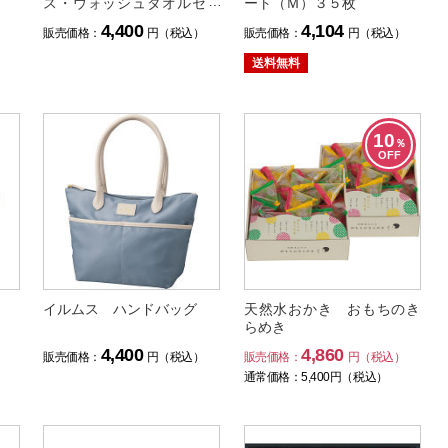
ス・ウォッシュタオルセッ
ート（Ｍ）３５枚
ト
4,400
4,104
）
販売価格：
円（税込）
販売価格：
円（税込）
送料無料
10
％
OFF
イルムス ハンドバッグ
天然水おかき おもちのき
らめき
4,400
4,860
）
販売価格：
円（税込）
販売価格：
円（税込）
通常価格：
5,400
円（税込）