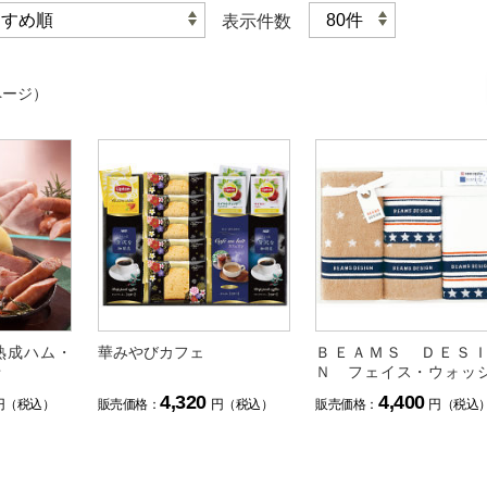
表示件数
ページ）
熟成ハム・
華みやびカフェ
ＢＥＡＭＳ ＤＥＳ
せ
Ｎ フェイス・ウォッ
タオルセット
4,320
4,400
円（税込）
販売価格：
円（税込）
販売価格：
円（税込