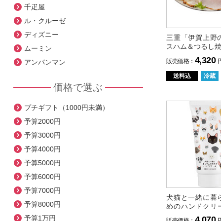
千疋屋
ル・クルーゼ
ディズニー
三重「伊賀上野
スハム＆つるし
ムーミン
4,320
販売価格：
アンパンマン
送料込
冷蔵
価格で選ぶ
プチギフト（1000円未満）
予算2000円
予算3000円
予算4000円
予算5000円
予算6000円
予算7000円
犬猫と一緒に暮
予算8000円
めのハンドクリ
プクリームセッ
予算1万円
4,070
販売価格：