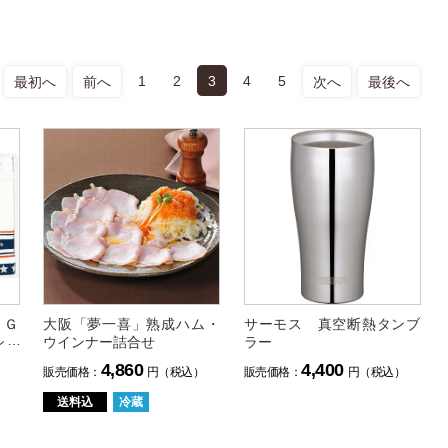
1
2
3
4
5
最初へ
前へ
次へ
最後へ
ＩＧ
大阪「夢一喜」熟成ハム・
サーモス 真空断熱タンブ
シュ
ウインナー詰合せ
ラー
4,860
4,400
）
販売価格：
円（税込）
販売価格：
円（税込）
送料込
冷蔵