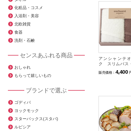
化粧品・コスメ
入浴剤・美容
北欧雑貨
食器
洗剤・石鹸
センスあふれる商品
アンシャンテ
ク スリムバス
おしゃれ
タオル・タオル
4,400
販売価格：
ット
もらって嬉しいもの
ブランドで選ぶ
ゴディバ
ヨックモック
スターバックス(スタバ)
ルピシア