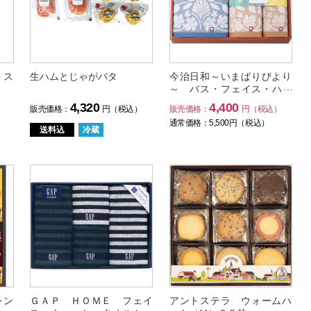
 ス
生ハムとじゃがバタ
今治日和～いまばりびより
～ バス・フェイス・ハン
ドタオルセット
4,320
4,400
）
販売価格：
円（税込）
販売価格：
円（税込）
通常価格：
5,500
円（税込）
送料込
冷蔵
レン
ＧＡＰ ＨＯＭＥ フェイ
アントステラ ウォームハ