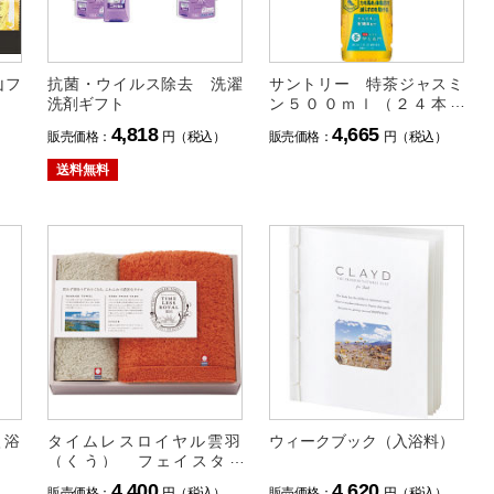
山フ
抗菌・ウイルス除去 洗濯
サントリー 特茶ジャスミ
洗剤ギフト
ン５００ｍｌ（２４本）
（特定保健用食品）
4,818
4,665
）
販売価格：
円（税込）
販売価格：
円（税込）
送料無料
入浴
タイムレスロイヤル雲羽
ウィークブック（入浴料）
（くう） フェイスタオ
ル・タオルハンカチセット
4,400
4,620
）
販売価格：
円（税込）
販売価格：
円（税込）