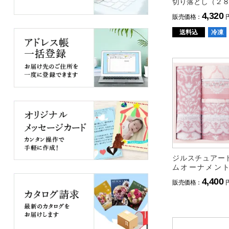
切り落とし（２
4,320
販売価格：
送料込
冷凍
ジルスチュアー
ムオーナメン
ス・ウォッシュ
4,400
販売価格：
ト