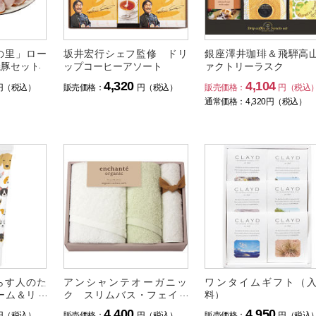
の里」ロー
坂井宏行シェフ監修 ドリ
銀座澤井珈琲＆飛騨高
焼豚セット
ップコーヒーアソート
ァクトリーラスク
4,320
4,104
円（税込）
販売価格：
円（税込）
販売価格：
円（税込
通常価格：
4,320
円（税込）
らす人のた
アンシャンテオーガニッ
ワンタイムギフト（
ーム＆リッ
ク スリムバス・フェイス
料）
ト
タオル・タオルハンカチセ
4,400
4,950
円（税込）
販売価格：
円（税込）
販売価格：
円（税込