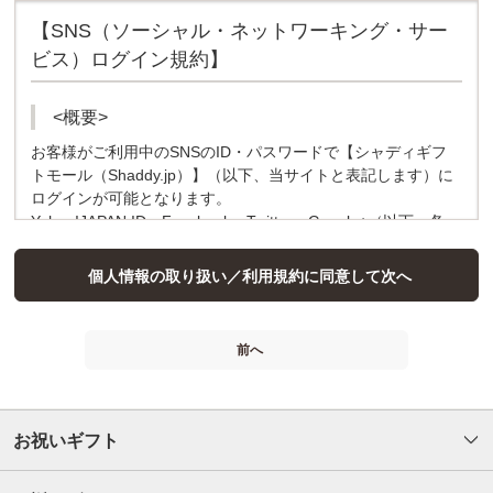
2. 個人情報の取得に応じることの任意性について
【SNS（ソーシャル・ネットワーキング・サー
個人情報の記入（含む入力）は任意ですが、お客様の個人情報を記入頂く紙
ビス）ログイン規約】
面（含む画面）に「必須入力項目」等の注意書きがある項目については、記
入されない場合はお客様の認識ができず、お客様からのご要望にお応えでき
ません。
<概要>
お客様がご利用中のSNSのID・パスワードで【シャディギフ
3. 安全管理措置
トモール（Shaddy.jp）】（以下、当サイトと表記します）に
ログインが可能となります。
基本方針の策定
Yahoo!JAPAN ID、Facebook、Twitter、Google+（以下、各
個人情報の適正な取扱いを確保し、質問及び苦情処理の窓口をお知らせする
ため、本基本方針を定めております。
SNSと表記します）のID・パスワードをご利用いただけま
個人情報保護マネジメントシステムへの準拠
す。
個人情報の取り扱い／利用規約に同意して次へ
個人情報の取扱いに関し、個人情報保護に関する法令及び所管省庁、業界ガ
※各SNSのID情報は暗号化され各SNSサイトと連携されますの
イドライン等の規範の遵守に加え、「個人情報保護マネジメントシステム－
で、SNSのログインパスワードを当サイトで保持することは
要求事項」（JIS Q 15001）に準拠した「個人情報保護マネジメントシステ
ありません。 また、当サイトのログインパスワードを各
ム」を策定、その要求事項に準拠した取り扱いを継続しております。
前へ
SNSサイトに連携することはございません。
個人データの取扱いに係る規律の整備
取得、利用、保存、提供、削除・廃棄等の段階ごとに、取扱方法、責任者・
担当者及びその任務等について個人情報保護規程を策定
【利用規約】
組織的安全管理措置
各SNSのサイトIDで当サイトにログインされる際は、下記の
お祝いギフト
利用規約を必ずお読みください。
個人データの取扱いに関する責任者（個人情報保護管理者）を設置
当社は、各SNSと連携し、下記の通り取扱いをいたします。