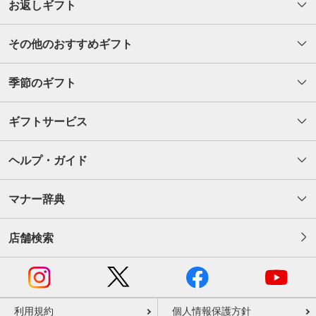
お返しギフト
個人データを取り扱う従業者及び当該従業者が取り扱う個人データの範囲
次画面は、各SNSサイトに遷移し、ご承諾いただく項目・内
を明確化
容等が表示されますので、ご確認のうえ各SNSサイトの同意
法や社内規程に違反している事実又は兆候を把握した場合の個人情報保護
手順に従い、操作を行ってください。
その他のおすすめギフト
管理者への報告連絡体制を整備
個人情報の取扱状況について、定期的に自己点検を実施するとともに、他
記
部署や外部の者による監査を実施
季節のギフト
物理的安全管理措置
1.【利用目的】
個人情報を取り扱う区域において、従業者の入退室管理及び持ち込む機器
当サイトは、各SNSサイトが提供するサービスからの連携を
ギフトサービス
等の制限を行うとともに、権限を有しない者による個人情報の閲覧を防止
許諾いただくことで、お客様の当サイト会員ID（メールアド
する措置を実施
レス）と各SNSのアカウント識別情報を連携し、当サイトに
ヘルプ・ガイド
個人情報を取り扱う機器、電子媒体及び書類等の盗難又は紛失等を防止す
ログインいただくために利用いたします。また、マーケティ
るための措置を講じる
ングおよび販売促進・商品企画のための統計データ作成のた
事業所内の移動を含め、個人情報を取り扱う機器、電子媒体等を持ち運ぶ
めにも利用させていただきます。（但し個人は識別できませ
マナー辞典
場合、容易に個人情報が判明しないよう措置を実施
ん）
技術的安全管理措置
店舗検索
2.【取得する情報】
アクセス制御を実施して、担当者及び取り扱う個人情報の範囲を限定
個人情報を取り扱う情報システムを外部からの不正アクセス又は不正ソフ
当サイトは、各SNSに登録されたID情報のみを取得いたしま
トウェアから保護する仕組みを導入
す。その他の情報の取得はいたしません。
4. 共同利用について
3.【ログイン連携の利用停止について】
利用規約
個人情報保護方針
当社がお客様から取得させていただいた個人情報は、当社グループ会社、当