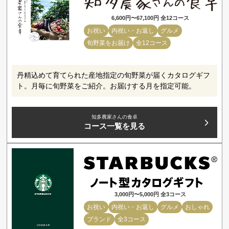
6,600円〜67,100円 全12コース
お祝い
内祝い・お返し
グルメ
旬野菜をお届け
全12コース
丹精込めて育てられた産地指定の旬野菜が届くカタログギフ
ト。月毎に旬野菜をご紹介。お届けする月を指定可能。
知多農家さんの食卓
コース一覧を見る
3,000円〜5,000円 全3コース
お祝い
内祝い・お返し
グルメ
おしゃれ
ブランド
全3コース