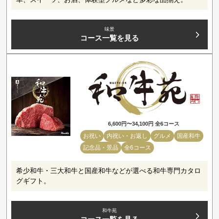
味景
コース一覧を見る
6,600円〜34,100円 全6コース
お祝い
内祝い・お返し
グルメ
国産和牛
記念品・景品
全6コース
希少和牛・三大和牛と国産和牛などが選べる和牛専門カタロ
グギフト。
和牛苑