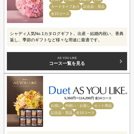
カードタイプあり
記念品・景品
全15コース
シャディ人気No.1カタログギフト。出産・結婚内祝い、香典
返し、季節のギフトなど様々な用途に最適です。
AS YOU LIKE
コース一覧を見る
5,350円〜114,290円 全14コース
お祝い
内祝い・お返し
セット商品
記念品・景品
全14コース