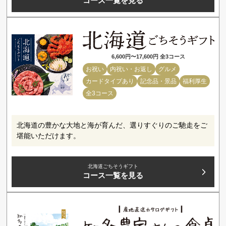
コース一覧を見る
6,600円〜17,600円 全3コース
お祝い
内祝い・お返し
グルメ
カードタイプあり
記念品・景品
福利厚生
全3コース
北海道の豊かな大地と海が育んだ、選りすぐりのご馳走をご
堪能いただけます。
北海道ごちそうギフト
コース一覧を見る