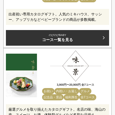
出産祝い専用カタログギフト。人気のミキハウス、サッシ
ー、アップリカなどベビーブランドの商品が多数掲載。
のびのびBABY
コース一覧を見る
3,900円〜20,900円 全7コース
お祝い
内祝い・お返し
グルメ
記念品・景品
福利厚生
全7コース
厳選グルメを取り揃えたカタログギフト。名店の味、海山の
幸、スイーツ、お酒、体験型グルメなど多彩な品揃え。