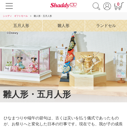
0
シャディ ギフトモール
雛人形・五月人形
五月人形
雛人形
ランドセル
雛人形・五月人形
ひなまつりや端午の節句は、古くは災いを払う儀式であったもの
が、お祭りへと変化した日本の行事です。現在でも、我が子の成長