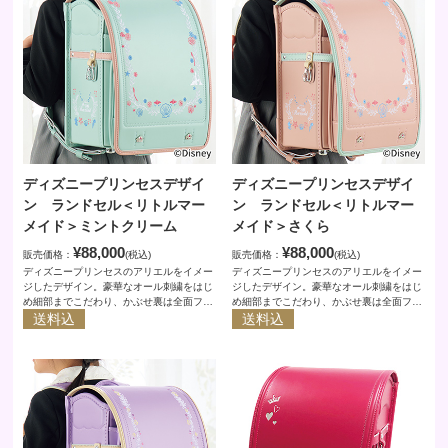
ディズニープリンセスデザイ
ディズニープリンセスデザイ
ン ランドセル＜リトルマー
ン ランドセル＜リトルマー
メイド＞ミントクリーム
メイド＞さくら
¥88,000
¥88,000
販売価格：
(税込)
販売価格：
(税込)
ディズニープリンセスのアリエルをイメー
ディズニープリンセスのアリエルをイメー
ジしたデザイン。豪華なオール刺繍をはじ
ジしたデザイン。豪華なオール刺繍をはじ
め細部までこだわり、かぶせ裏は全面フル
め細部までこだわり、かぶせ裏は全面フル
カラーで物語のシーンをプリント。特許の
送料込
カラーで物語のシーンをプリント。特許の
送料込
背カンをはじめお子様の身体に負担が少な
背カンをはじめお子様の身体に負担が少な
い工夫や、安全性に配慮した視認性の高い
い工夫や、安全性に配慮した視認性の高い
反射材の採用、そして安心の６年間保証。
反射材の採用、そして安心の６年間保証。
人工皮革「クラリーノ（Ｒ）」を素材とし
人工皮革「クラリーノ（Ｒ）」を素材とし
お手入れも簡単。ここでしか買えないラン
お手入れも簡単。ここでしか買えないラン
ドセルです。
ドセルです。