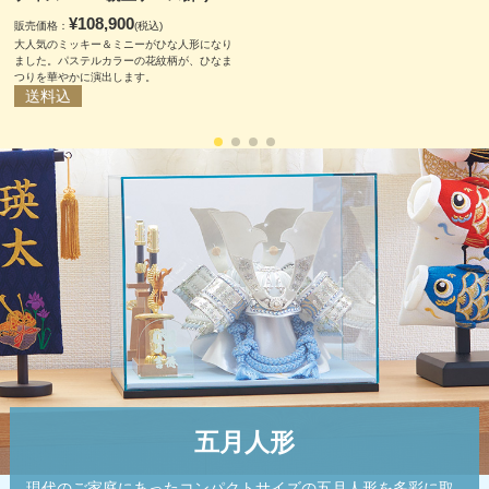
¥108,900
販売価格：
(税込)
大人気のミッキー＆ミニーがひな人形になり
ました。パステルカラーの花紋柄が、ひなま
つりを華やかに演出します。
送料込
五月人形
現代のご家庭にあったコンパクトサイズの五月人形を多彩に取