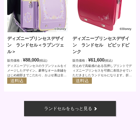
ディズニープリンセスデザイ
ディズニープリンセスデザイ
ン ランドセル＜ラプンツェ
ン ランドセル ビビッドピ
ル＞
ンク
¥88,000
¥61,600
販売価格：
(税込)
販売価格：
(税込)
ディズニープリンセスのラプンツェルをイ
控えめで高級感のある箔押しプリントでデ
メージしたデザイン。豪華なオール刺繍を
ィズニープリンセスを可憐に表現させてい
はじめ細部までこだわり、かぶせ裏は全面
ただきましたランドセルになります。折り
フルカラーで物語のシーンをプリント。特
送料込
たたみ背カンを採用することにより従来よ
送料込
許の背カンをはじめお子様の身体に負担が
り小スペースでの収納が可能になりまし
少ない工夫や、安全性に配慮した視認性の
た。肩紐の体にあたる部分のクッションを
高い反射材の採用、そして安心の６年間保
厚くすることにより体に負荷がかかりにく
証。人工皮革「クラリーノ（Ｒ）」を素材
い。取替鋲を採用することによりその日の
としお手入れも簡単。ここでしか買えない
気分により鋲を選択できます。
ランドセルをもっと見る
ランドセルです。