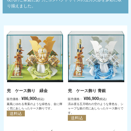
り揃えました。
兜 ケース飾り 緑金
兜 ケース飾り 青銀
¥86,900
¥86,900
販売価格：
(税込)
販売価格：
(税込)
薫風にゆれる青葉のような緑色を、金に輝
済み渡る五月晴れの空のような青色を、シ
く兜にあしらったケース飾りです。
ャープな銀の兜にあしらったケース飾りで
送料込
す。
送料込