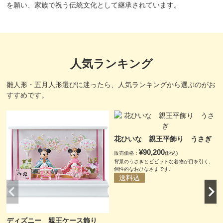
を願い、家族で祝う伝統文化として継承されています。
人気ランキング
雛人形・五月人形選びに迷ったら、人気ランキングから選ぶのがお
すすめです。
花ひいな 親王平飾り うさぎ
¥90,200
販売価格：
(税込)
背景のうさぎとビビットな着物が目を引く、
個性的なおひなさまです。
送料込
ディズニー 親王ケース飾り