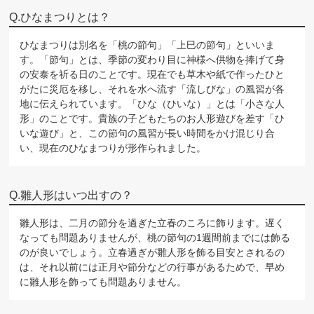
ひなまつりとは？
ひなまつりは別名を「桃の節句」「上巳の節句」といいま
す。「節句」とは、季節の変わり目に神様へ供物を捧げて身
の安泰を祈る日のことです。現在でも草木や紙で作ったひと
がたに災厄を移し、それを水へ流す「流しびな」の風習が各
地に伝えられています。「ひな（ひいな）」とは「小さな人
形」のことです。貴族の子どもたちのお人形遊びを差す「ひ
いな遊び」と、この節句の風習が長い時間をかけ混じり合
い、現在のひなまつりが形作られました。
雛人形はいつ出すの？
雛人形は、二月の節分を過ぎた立春のころに飾ります。遅く
なっても問題ありませんが、桃の節句の1週間前までには飾る
のが良いでしょう。立春過ぎが雛人形を飾る目安とされるの
は、それ以前には正月や節分などの行事があるためで、早め
に雛人形を飾っても問題ありません。