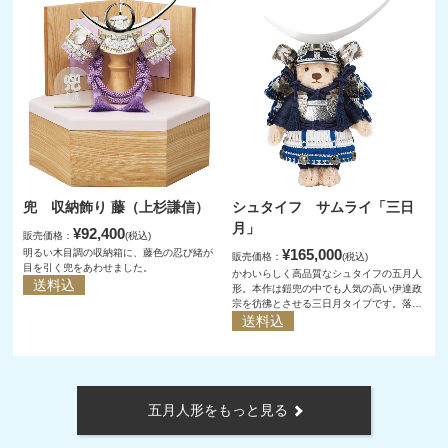
兜 収納飾り 藤（上杉謙信）
シュタイフ サムライ「三日
月」
¥92,400
販売価格：
(税込)
¥165,000
明るい木目調の収納箱に、藤色の忍び緒が
販売価格：
(税込)
目を引く兜をあわせました。
かわいらしく高品質なシュタイフの五月人
送料込
形。本作は鎧兜の中でも人気の高い伊達政
宗を彷彿とさせる三日月タイプです。落ち
着いたシルバーとブルーの色調が美しく、
送料込
お子さまの成長と幸せを祈ります。
五月人形をもっと見る