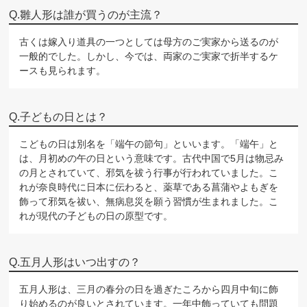
雛人形は誰が買うのが主流？
古くは嫁入り道具の一つとしては母方のご実家から送るのが
一般的でした。しかし、今では、両家のご実家で折半するケ
ースも見られます。
子どもの日とは？
こどもの日は別名を「端午の節句」といいます。「端午」と
は、月初めの午の日という意味です。古代中国で5月は物忌み
の月とされていて、邪気を祓う行事が行われていました。こ
れが奈良時代に日本に伝わると、薬草である菖蒲やよもぎを
飾って邪気を祓い、無病息災を願う習慣が生まれました。こ
れが現代の子どもの日の原型です。
五月人形はいつ出すの？
五月人形は、三月の春分の日を過ぎたころから四月中旬に飾
り始めるのが良いとされています。一年中飾っていても問題