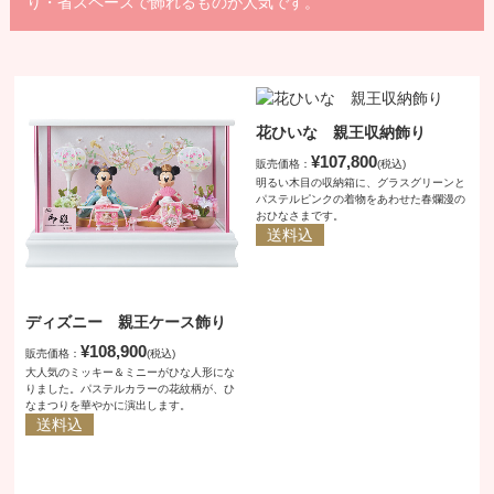
り・省スペースで飾れるものが人気です。
花ひいな 親王収納飾り
¥107,800
販売価格：
(税込)
明るい木目の収納箱に、グラスグリーンと
パステルピンクの着物をあわせた春爛漫の
おひなさまです。
送料込
ディズニー 親王ケース飾り
¥108,900
販売価格：
(税込)
大人気のミッキー＆ミニーがひな人形にな
りました。パステルカラーの花紋柄が、ひ
なまつりを華やかに演出します。
送料込