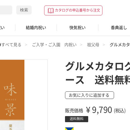
検索
カタログの申込番号から注文
祝い
結婚内祝い
快気祝い
香典返し
●すべて見る
ご入学・ご入園 内祝い
祖父母
グルメカタ
グルメカタロ
ース 送料無
お気に入りに追加する
¥
9,790
販売価格
(税込)
送料無料