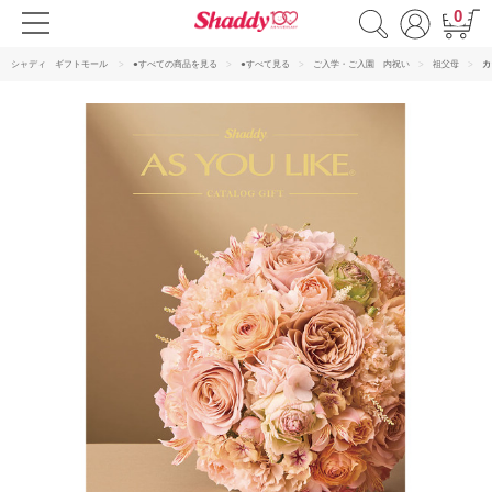
0
シャディ ギフトモール
●すべての商品を見る
●すべて見る
ご入学・ご入園 内祝い
祖父母
カ