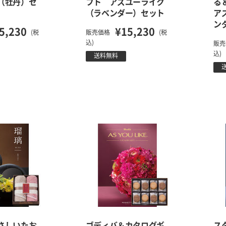
（牡丹）セ
フト アズユーライク
る
（ラベンダー）セット
ア
ン
5,230
¥15,230
(税
販売価格
(税
込)
販売
込)
送料無料
さしいたお
ゴディバ＆カタログギ
ス