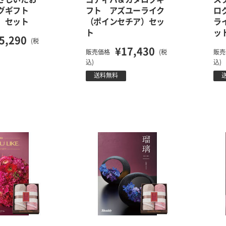
ログギフト
フト アズユーライク
ロ
）セット
（ポインセチア）セッ
ラ
ト
ッ
5,290
(税
¥17,430
販売価格
(税
販売
込)
込)
送料無料