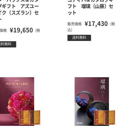
グギフト アズユー
フト 瑠璃（山藤）セ
イク（スズラン）セ
ット
ト
¥17,430
販売価格
(税
¥19,650
込)
価格
(税
送料無料
送料無料