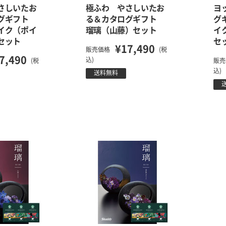
さしいたお
極ふわ やさしいたお
ヨ
ログギフト
る＆カタログギフト
グ
イク（ポイ
瑠璃（山藤）セット
イ
セット
セ
¥17,490
販売価格
(税
7,490
込)
(税
販売
込)
送料無料