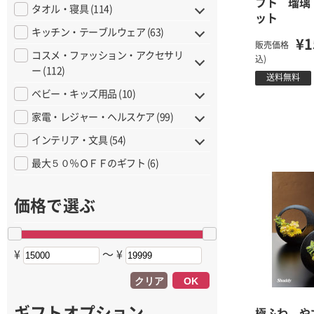
フト 瑠璃
タオル・寝具 (114)
ット
キッチン・テーブルウェア (63)
¥1
販売価格
コスメ・ファッション・アクセサリ
込)
ー (112)
送料無料
ベビー・キッズ用品 (10)
家電・レジャー・ヘルスケア (99)
インテリア・文具 (54)
最大５０％ＯＦＦのギフト (6)
価格で選ぶ
¥
〜 ¥
クリア
OK
ギフトオプション
極ふわ や