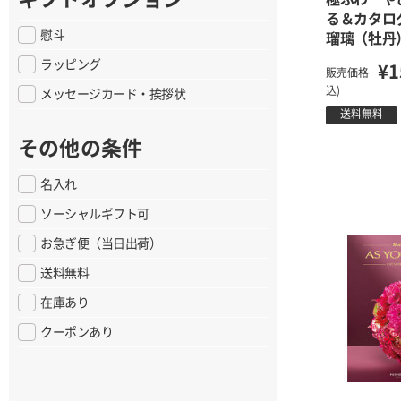
る＆カタ
慰斗
瑠璃（牡丹
ラッピング
¥1
販売価格
込)
メッセージカード・挨拶状
送料無料
その他の条件
名入れ
ソーシャルギフト可
お急ぎ便（当日出荷）
送料無料
在庫あり
クーポンあり