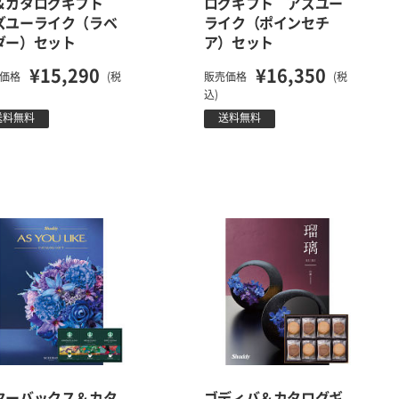
＆カタログギフト
ログギフト アズユー
ズユーライク（ラベ
ライク（ポインセチ
ダー）セット
ア）セット
¥15,290
¥16,350
価格
(税
販売価格
(税
込)
送料無料
送料無料
ターバックス＆カタ
ゴディバ＆カタログギ