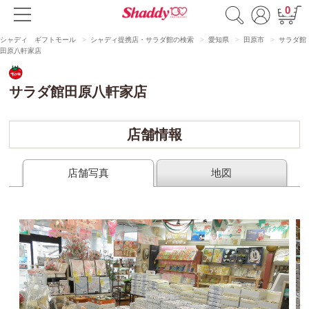
0
シャディ ギフトモール
シャディ提携店・サラダ館の検索
愛知県
田原市
サラダ館
田原八軒家店
サラダ館田原八軒家店
店舗情報
店舗写真
地図