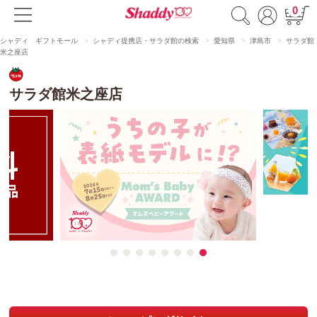
0
シャディ ギフトモール
シャディ提携店・サラダ館の検索
愛知県
津島市
サラダ館
米之座店
サラダ館米之座店