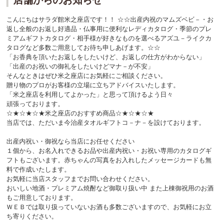
店舗からのお知らせ
こんにちはサラダ館米之座店です！！ ☆☆出産内祝のマムズベビ－・お
返し全般のお返し好適品・仏事用に便利なレディカタログ・季節のプレ
ミアムギフトカタログ・相手様が好きなものを選べるアズユ－ライクカ
タログなど多数ご用意してお待ち申しあげます。☆☆
「お香典を頂いたお返しをしたいけど、お返しの仕方がわからない」
「出産のお祝いの御礼をしたいけどマナ－が不安」
そんなときはぜひ米之座店にお気軽にご相談ください。
贈り物のプロがお客様の立場に立ちアドバイスいたします。
「米之座店を利用してよかった」と思って頂けるよう日々
頑張っております。
☆★☆★☆★米之座店のおすすめ商品☆★☆★☆★
当店では、ただいま今治産タオルギフトコ－ナ－を設けております。
出産内祝い・御祝なら当店にお任せください
１個から、お名入れできるお品や出産内祝い・お祝い専用のカタログギ
フトもございます。赤ちゃんの写真をお入れしたメッセージカードも無
料で作成いたします。
お気軽に当店スタッフまでお問い合わせください。
おいしい地酒・プレミアム焼酎など御取り扱い中 また上棟御祝用のお酒
もご用意しております。
ＷＥＢでは取り扱っていないお酒も多数ございますので、お気軽にお立
ち寄りください。