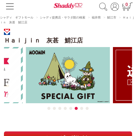
0
シャディ ギフトモール
シャディ提携店・サラダ館の検索
福井県
鯖江市
Ｈａｉｊ
ｉｎ 灰甚 鯖江店
Ｈａｉｊｉｎ 灰甚 鯖江店