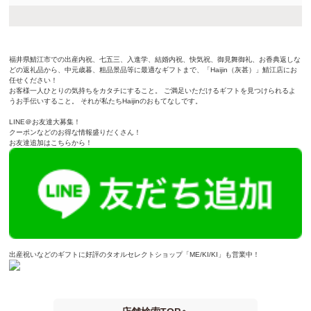
福井県鯖江市での出産内祝、七五三、入進学、結婚内祝、快気祝、御見舞御礼、お香典返しな
どの返礼品から、中元歳暮、粗品景品等に最適なギフトまで、「Haijin（灰甚）」鯖江店にお
任せください！
お客様一人ひとりの気持ちをカタチにすること。 ご満足いただけるギフトを見つけられるよ
うお手伝いすること。 それが私たちHaijinのおもてなしです。
LINE＠お友達大募集！
クーポンなどのお得な情報盛りだくさん！
お友達追加は
こちらから！
出産祝いなどのギフトに好評のタオルセレクトショップ
「ME/KI/KI」
も営業中！