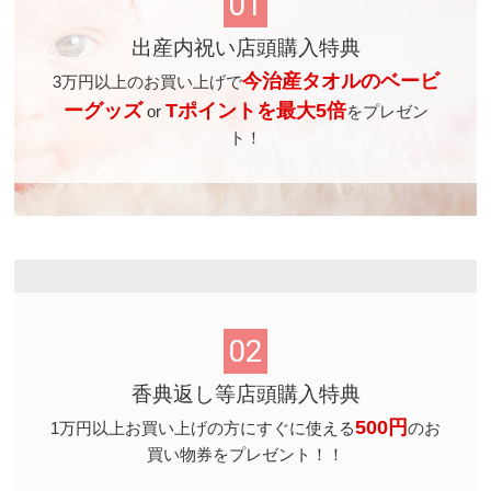
01
出産内祝い店頭購入特典
今治産タオルのベービ
3万円以上のお買い上げで
ーグッズ
Tポイントを最大5倍
or
を
プレゼン
ト！
02
香典返し等店頭購入特典
500円
1万円以上お買い上げの方に
すぐに使える
のお
買い物券をプレゼント！！