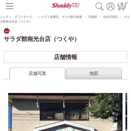
0
シャディ ギフトモール
シャディ提携店・サラダ館の検索
宮城県
仙台市泉区
サラ
ダ館南光台店（つくや）
サラダ館南光台店（つくや）
店舗情報
店舗写真
地図