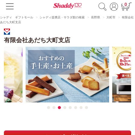
0
シャディ ギフトモール
シャディ提携店・サラダ館の検索
長野県
大町市
有限会社
あだち大町支店
有限会社あだち大町支店