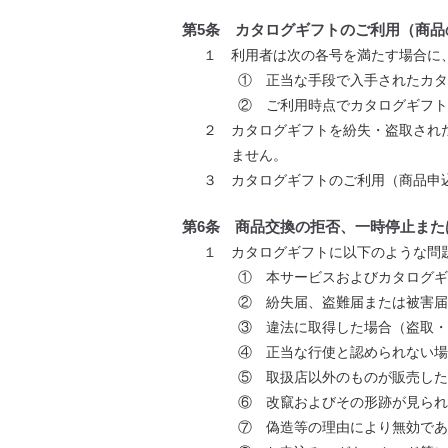
第5条 カタログギフトのご利用（商品
１ 利用者は次の各号を満たす場合に
① 正当な手段で入手されたカタ
② ご利用時点でカタログギフ
２ カタログギフトを紛失・盗取され
ません。
３ カタログギフトのご利用（商品申
第6条 商品交換の拒否、一時停止また
１ カタログギフトに以下のような問
① 本サービスおよびカタログギ
② 紛失届、盗難届または被害届
③ 違法に取得した場合（盗取・
④ 正当な行使と認められない場
⑤ 取扱店以外のものが販売し
⑥ 改竄およびその形跡が見られ
⑦ 偽造等の理由により無効であ