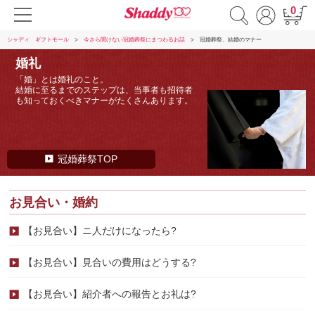
0
シャディ ギフトモール
今さら聞けない冠婚葬祭にまつわるお話
冠婚葬祭、結婚のマナー
婚礼
「婚」とは婚礼のこと。
結婚に至るまでのステップは、当事者も招待者
も知っておくべきマナーがたくさんあります。
冠婚葬祭TOP
お見合い・婚約
【お見合い】ニ人だけになったら?
【お見合い】見合いの費用はどうする?
【お見合い】紹介者への報告とお礼は?