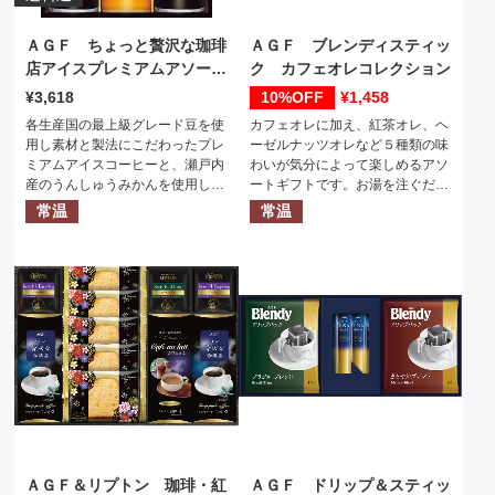
ＡＧＦ ちょっと贅沢な珈琲
ＡＧＦ ブレンディスティッ
店アイスプレミアムアソート
ク カフェオレコレクション
ギフト
3,618
10%
1,458
各生産国の最上級グレード豆を使
カフェオレに加え、紅茶オレ、ヘ
用し素材と製法にこだわったプレ
ーゼルナッツオレなど５種類の味
ミアムアイスコーヒーと、瀬戸内
わいが気分によって楽しめるアソ
産のうんしゅうみかんを使用した
ートギフトです。お湯を注ぐだけ
果汁１００％のストレートジュー
で簡単に作れるので毎日のブレイ
常温
常温
スが詰め合わされたギフトセット
クタイムにぴったり。
です。
ＡＧＦ＆リプトン 珈琲・紅
ＡＧＦ ドリップ＆スティッ