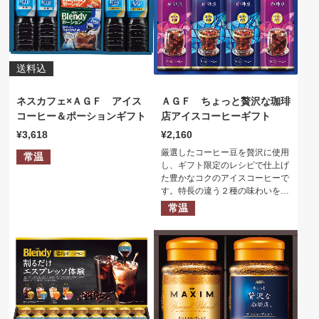
送料込
ネスカフェ×ＡＧＦ アイス
ＡＧＦ ちょっと贅沢な珈琲
コーヒー＆ポーションギフト
店アイスコーヒーギフト
3,618
2,160
厳選したコーヒー豆を贅沢に使用
常温
し、ギフト限定のレシピで仕上げ
た豊かなコクのアイスコーヒーで
す。特長の違う２種の味わいをお
楽しみいただけるアイスコーヒー
常温
ギフトです。