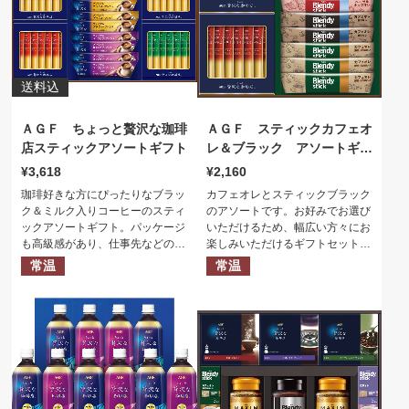
送料込
ＡＧＦ ちょっと贅沢な珈琲
ＡＧＦ スティックカフェオ
店スティックアソートギフト
レ＆ブラック アソートギフ
ト
3,618
2,160
珈琲好きな方にぴったりなブラッ
カフェオレとスティックブラック
ク＆ミルク入りコーヒーのスティ
のアソートです。お好みでお選び
ックアソートギフト。パッケージ
いただけるため、幅広い方々にお
も高級感があり、仕事先などのフ
楽しみいただけるギフトセットで
ォーマル向け贈答にもお勧めで
す。
常温
常温
す。