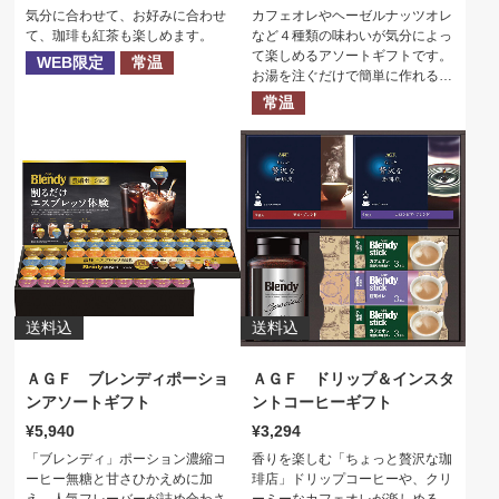
気分に合わせて、お好みに合わせ
カフェオレやヘーゼルナッツオレ
て、珈琲も紅茶も楽しめます。
など４種類の味わいが気分によっ
て楽しめるアソートギフトです。
WEB限定
常温
お湯を注ぐだけで簡単に作れるの
で毎日のブレイクタイムにぴった
常温
り。
送料込
送料込
ＡＧＦ ブレンディポーショ
ＡＧＦ ドリップ＆インスタ
ンアソートギフト
ントコーヒーギフト
5,940
3,294
「ブレンディ」ポーション濃縮コ
香りを楽しむ「ちょっと贅沢な珈
ーヒー無糖と甘さひかえめに加
琲店」ドリップコーヒーや、クリ