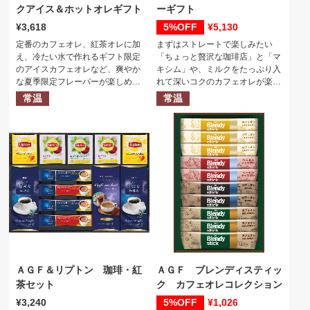
クアイス＆ホットオレギフト
ーギフト
3,618
5%
5,130
定番のカフェオレ、紅茶オレに加
まずはストレートで楽しみたい
え、冷たい水で作れるギフト限定
「ちょっと贅沢な珈琲店」と「マ
のアイスカフェオレなど、爽やか
キシム」や、ミルクをたっぷり入
な夏季限定フレーバーが楽しめる
れて深いコクのカフェオレが楽し
アソートギフトです。
める「ブレンディ」インスタント
常温
常温
コーヒーの詰め合わせです。気分
に合わせて色々な飲み方を楽しめ
るギフトセットです。
ＡＧＦ＆リプトン 珈琲・紅
ＡＧＦ ブレンディスティッ
茶セット
ク カフェオレコレクション
3,240
5%
1,026