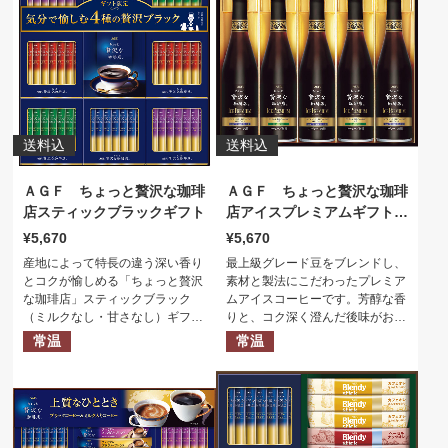
す。
送料込
送料込
ＡＧＦ ちょっと贅沢な珈琲
ＡＧＦ ちょっと贅沢な珈琲
店スティックブラックギフト
店アイスプレミアムギフト
（５本）
5,670
5,670
産地によって特長の違う深い香り
最上級グレード豆をブレンドし、
とコクが愉しめる「ちょっと贅沢
素材と製法にこだわったプレミア
な珈琲店」スティックブラック
ムアイスコーヒーです。芳醇な香
（ミルクなし・甘さなし）ギフト
りと、コク深く澄んだ後味がお楽
です。
しみいただけます。
常温
常温