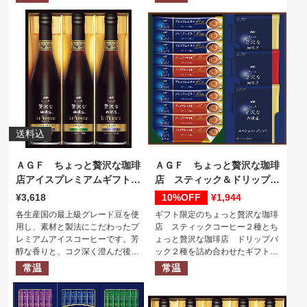
バランスにこだわったスティック
とブラックでお楽しみいただきた
いドリップタイプのアソートで
す。
送料込
ＡＧＦ ちょっと贅沢な珈琲
ＡＧＦ ちょっと贅沢な珈琲
店アイスプレミアムギフト
店 スティック＆ドリップギ
（３本）
フト
3,618
10%
1,944
各生産国の最上級グレード豆を使
ギフト限定のちょっと贅沢な珈琲
用し、素材と製法にこだわったプ
店 スティックコーヒー２種とち
レミアムアイスコーヒーです。芳
ょっと贅沢な珈琲店 ドリップパ
醇な香りと、コク深く澄んだ後味
ック２種を詰め合わせたギフトセ
がお楽しみいただけます。
ット。コーヒーとミルクと甘さの
常温
常温
バランスにこだわったスティック
とブラックでお楽しみいただきた
いドリップタイプのアソートで