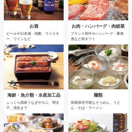
お酒
お肉・ハンバーグ・肉総菜
ビールや日本酒、焼酎、ウイスキ
ブランド和牛やハンバーグ・豚角
ー、ワインなど
煮など肉ギフト
海鮮・魚介類・水産加工品
麺類
ふっくら国産うなぎやカニ、明太
長期保存可能なそうめん、うど
子、漬魚まで
ん・そば・ラーメン