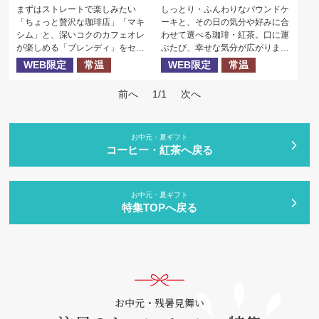
まずはストレートで楽しみたい
しっとり・ふんわりなパウンドケ
「ちょっと贅沢な珈琲店」「マキ
ーキと、その日の気分や好みに合
シム」と、深いコクのカフェオレ
わせて選べる珈琲・紅茶。口に運
が楽しめる「ブレンディ」をセッ
ぶたび、幸せな気分が広がりま
トにした、色々な味わいが楽しめ
す。
WEB限定
常温
WEB限定
常温
るインスタントコーヒーギフトで
す。
前へ
1/1
次へ
お中元・夏ギフト
コーヒー・紅茶へ戻る
お中元・夏ギフト
特集TOPへ戻る
お中元・残暑見舞い