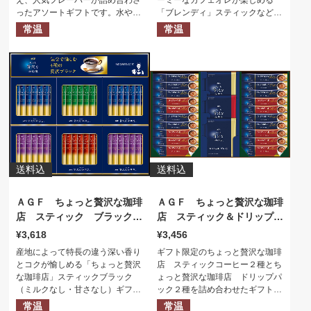
え、人気フレーバーが詰め合わさ
ーミーなカフェオレが楽しめる
ったアソートギフトです。水や牛
「ブレンディ」スティックなど
乳で割るだけで簡単にお楽しみい
色々なメニューが楽しめる、ＡＧ
常温
常温
ただけます。
Ｆおすすめを揃えたギフトセット
です。
送料込
送料込
ＡＧＦ ちょっと贅沢な珈琲
ＡＧＦ ちょっと贅沢な珈琲
店 スティック ブラックギ
店 スティック＆ドリップギ
フト
フト
3,618
3,456
産地によって特長の違う深い香り
ギフト限定のちょっと贅沢な珈琲
とコクが愉しめる「ちょっと贅沢
店 スティックコーヒー２種とち
な珈琲店」スティックブラック
ょっと贅沢な珈琲店 ドリップパ
（ミルクなし・甘さなし）ギフト
ック２種を詰め合わせたギフトセ
です。
ット。コーヒーとミルクと甘さの
常温
常温