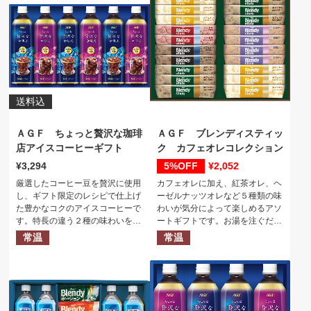
送料込
ＡＧＦ ちょっと贅沢な珈琲
ＡＧＦ ブレンディスティッ
店アイスコーヒーギフト
ク カフェオレコレクション
3,294
5%
2,052
厳選したコーヒー豆を贅沢に使用
カフェオレに加え、紅茶オレ、ヘ
し、ギフト限定のレシピで仕上げ
ーゼルナッツオレなど５種類の味
た豊かなコクのアイスコーヒーで
わいが気分によって楽しめるアソ
す。特長の違う２種の味わいをお
ートギフトです。お湯を注ぐだけ
楽しみいただけるアイスコーヒー
で簡単に作れるので毎日のブレイ
常温
常温
ギフトです。
クタイムにぴったり。