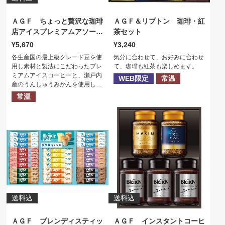
ＡＧＦ ちょっと贅沢な珈琲
ＡＧＦ＆リプトン 珈琲・紅
店アイスプレミアムアソート
茶セット
ギフト
5,670
3,240
各生産国の最上級グレード豆を使
気分に合わせて、お好みに合わせ
用し素材と製法にこだわったプレ
て、珈琲も紅茶も楽しめます。
ミアムアイスコーヒーと、瀬戸内
WEB限定
常温
産のうんしゅうみかんを使用した
果汁１００％のストレートジュー
常温
スが詰め合わされたギフトセット
です。
送料込
送料込
ＡＧＦ ブレンディスティッ
ＡＧＦ インスタントコーヒ