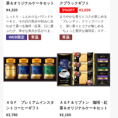
茶＆オリジナルケーキセット
クブラックギフト
4,320
5%
1,026
しっとり・ふんわりなパウンドケ
まろやかな香りとコクが楽しめる
ーキと、その日の気分や好みに合
「ブレンディ」ドリップパック
わせて選べる珈琲・紅茶。口に運
と、深い香りとコクが愉しめる
ぶたび、幸せな気分が広がりま
「ちょっと贅沢な珈琲店」スティ
す。
ックブラックを詰め合わせた、返
WEB限定
常温
常温
礼やご挨拶にぴったりなギフトで
す。
ＡＧＦ プレミアムインスタ
ＡＧＦ＆リプトン 珈琲・紅
ントコーヒーギフト
茶＆オリジナルケーキセット
3,780
2,160