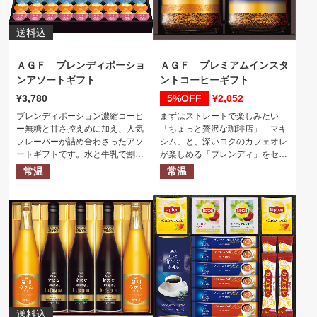
送料込
ＡＧＦ ブレンディポーショ
ＡＧＦ プレミアムインスタ
ンアソートギフト
ントコーヒーギフト
3,780
5%
2,052
ブレンディポーション濃縮コーヒ
まずはストレートで楽しみたい
ー無糖と甘さ控えめに加え、人気
「ちょっと贅沢な珈琲店」「マキ
フレーバーが詰め合わさったアソ
シム」と、深いコクのカフェオレ
ートギフトです。水と牛乳で割る
が楽しめる「ブレンディ」をセッ
だけで簡単にお楽しみ頂けます。
トにした、色々な味わいが楽しめ
常温
常温
るインスタントコーヒーギフトで
す。
送料込