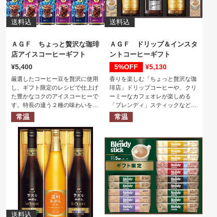
送料込
送料込
ＡＧＦ ちょっと贅沢な珈琲
ＡＧＦ ドリップ＆インスタ
店アイスコーヒーギフト
ントコーヒーギフト
5,400
5%
5,130
厳選したコーヒー豆を贅沢に使用
香りを楽しむ「ちょっと贅沢な珈
し、ギフト限定のレシピで仕上げ
琲店」ドリップコーヒーや、クリ
た豊かなコクのアイスコーヒーで
ーミーなカフェオレが楽しめる
す。特長の違う２種の味わいをお
「ブレンディ」スティックなど
楽しみいただけるアイスコーヒー
色々なメニューが楽しめる、ＡＧ
常温
常温
ギフトです。
Ｆおすすめを揃えたギフトセット
です。
送料込