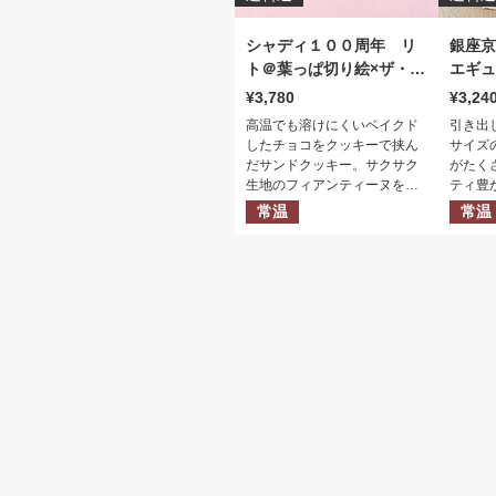
シャディ１００周年 リ
銀座
ト＠葉っぱ切り絵×ザ・ス
エギュ
ウィーツ ベイクドチョ
プチガ
3,780
3,24
コサンド（１５個）
高温でも溶けにくいベイクド
引き出
したチョコをクッキーで挟ん
サイズ
だサンドクッキー。サクサク
がたく
生地のフィアンティーヌをチ
ティ豊
ョコの中に入れることで食感
ドレー
常温
常温
にアクセントを加えていま
かなギ
す。
ました