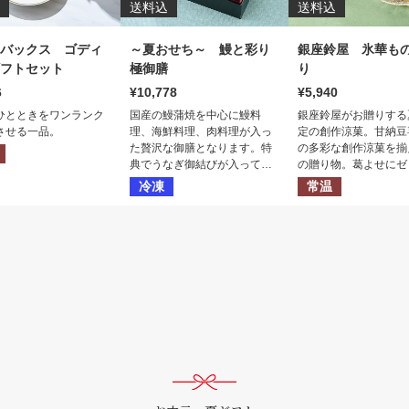
送料込
送料込
バックス ゴディ
～夏おせち～ 鰻と彩り
銀座鈴屋 氷華も
フトセット
極御膳
り
6
10,778
5,940
ひとときをワンランク
国産の鰻蒲焼を中心に鰻料
銀座鈴屋がお贈りする
させる一品。
理、海鮮料理、肉料理が入っ
定の創作涼菓。甘納豆
た贅沢な御膳となります。特
の多彩な創作涼菓を揃
典でうなぎ御結びが入ってい
の贈り物。葛よせにゼ
て、食べて大満足。丑の日や
水羊羹といった味わい
冷凍
常温
ハレの日にお勧めです。商品
セット。夏にぴったり
は２４時間冷蔵解凍して頂
感溢れるギフトです。
き、うなぎ蒲焼とうなぎ御結
びは電子レンジで温めて喫食
となります。商品内容として
は海鮮系からは太刀魚八幡
巻、サーモンの西京焼、鰻料
理の鰻柳川しんじょう、人気
のスモークサーモンのいくら
添えに加え、肉系ではロース
トビーフブロックに合鴨ワイ
ンソース仕立てとこだわりの
料理を盛り込み、メインに九