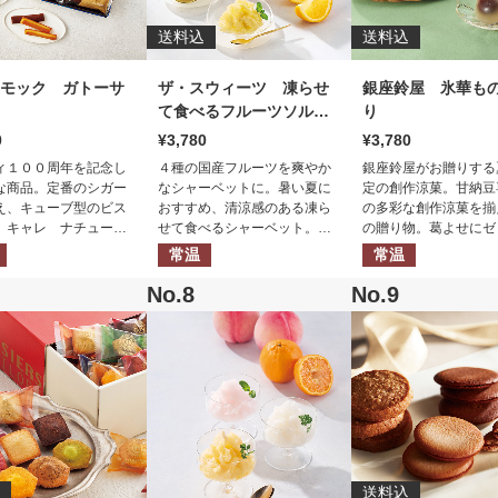
送料込
送料込
モック ガトーサ
ザ・スウィーツ 凍らせ
銀座鈴屋 氷華も
て食べるフルーツソルベ
り
（８個）
0
3,780
3,780
ィ１００周年を記念し
４種の国産フルーツを爽やか
銀座鈴屋がお贈りする
な商品。定番のシガー
なシャーベットに。暑い夏に
定の創作涼菓。甘納豆
え、キューブ型のビス
おすすめ、清涼感のある凍ら
の多彩な創作涼菓を揃
 キャレ ナチュール
せて食べるシャーベット。常
の贈り物。葛よせにゼ
ナンシェ ランゴ・ド
温で保管できます。凍らせて
水羊羹といった味わい
常温
常温
加えたバラエティに富
お召し上がりください。
セット。夏にぴったり
ペシャルなギフトセッ
感溢れるギフトです。
。
送料込