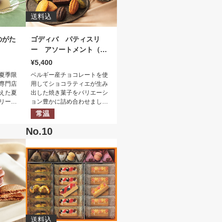
送料込
のがた
ゴディバ パティスリ
ー アソートメント（２
１個）
5,400
夏季限
ベルギー産チョコレートを使
専門店
用してショコラティエが生み
えた夏
出した焼き菓子をバリエーシ
リーや
ョン豊かに詰め合わせまし
豊かな
た。「フールセック」「カカ
常温
の清涼
オフィナンシェ」「ケーク」
の３種をお楽しみください。
送料込