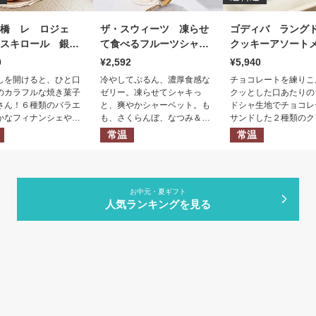
京橋 レ ロジェ
ザ・スウィーツ 凍らせ
ゴディバ ラング
スキロール 銀座
て食べるフルーツシャー
クッキーアソート
トー
ベットゼリー（８個）
（５２枚）
0
2,592
5,940
しを開けると、ひと口
冷やしてぷるん、濃厚食感な
チョコレートを練りこ
のカラフルな焼き菓子
ゼリー。凍らせてシャキっ
クッとした口あたりの
さん！６種類のバラエ
と、爽やかシャーベット。も
ドシャ生地でチョコレ
かなフィナンシェやマ
も、さくらんぼ、なつみ＆ぽ
サンドした２種類のク
ヌの詰合せです。華や
んかんの国産果汁で作ったシ
とサブレのアソートメ
常温
常温
フトボックスに仕上げ
ャーベットゼリー。冷やす、
。
凍らせるの２種類の食べ方が
楽しめます。
お中元・夏ギフト
人気ランキングを見る