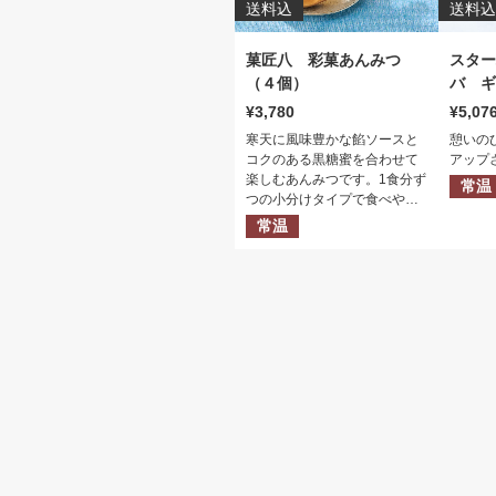
送料込
送料込
菓匠八 彩菓あんみつ
スター
（４個）
バ ギ
3,780
5,07
寒天に風味豊かな餡ソースと
憩いの
コクのある黒糖蜜を合わせて
アップ
楽しむあんみつです。1食分ず
常温
つの小分けタイプで食べやす
く、上品な甘さと和の味わい
常温
を手軽に楽しめる和スイーツ
ギフトです。