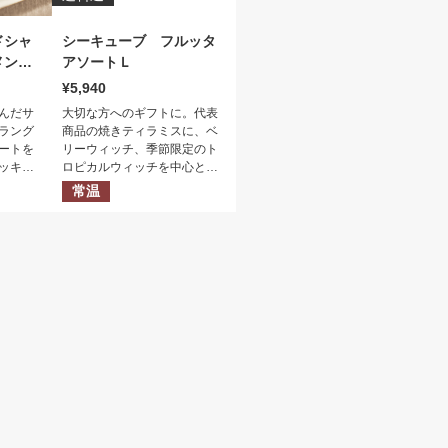
ドシャ
シーキューブ フルッタ
メント
アソートＬ
5,940
んだサ
大切な方へのギフトに。代表
ラング
商品の焼きティラミスに、ベ
ートを
リーウィッチ、季節限定のト
ッキー
ロピカルウィッチを中心とし
ント。
たアソートです。
常温