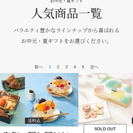
お中元・夏ギフト
州産うなぎ蒲焼が２尾入って
いて、特典でうなぎ御結び×２
人気商品一覧
と内容盛沢山となっておりま
す。
バラエティ豊かなラインナップから喜ばれる
お中元・夏ギフトをお選びください。
前へ
1
2
3
4
5
次へ
送料込