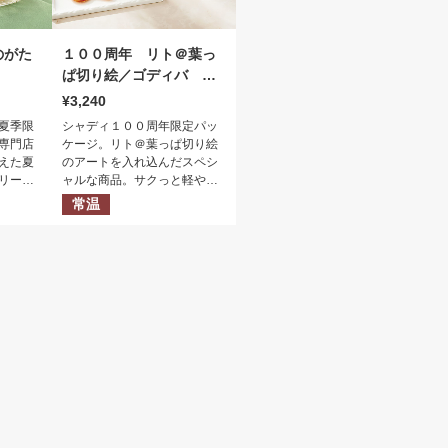
のがた
１００周年 リト＠葉っ
ぱ切り絵／ゴディバ ラ
ングドシャクッキーアソ
3,240
ートメント缶入
夏季限
シャディ１００周年限定パッ
専門店
ケージ。リト＠葉っぱ切り絵
えた夏
のアートを入れ込んだスペシ
リーや
ャルな商品。サクっと軽やか
豊かな
な２種のラングドシャ生地
常温
の清涼
に、異なる味わいのチョコレ
ートの組み合わせ。ほろ苦い
ダークチョコレートをサンド
したショコラクッキーと、ス
トロベリー味のホワイトチョ
コレートをピンクのラングド
シャ生地でサンドしたクッキ
ーを詰め合わせました。