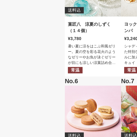
送料込
菓匠八 涼夏のしずく
ヨック
（１４個）
ンパ
3,780
3,24
暑い夏に涼をはこぶ和風ゼリ
シャデ
ー。夏の空を彩る花火のよう
た特別
なゼリーやお魚が泳ぐゼリー
ルに加
が目にも涼しい涼菓詰め合わ
キュイ
せ。
とフィ
常温
常温
ールを
んだス
トです
送料込
送料込