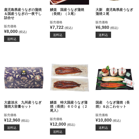
鹿児島県産うなぎの蒲焼
鰻楽 国産うなぎ蒲焼
大新 鹿児島県産うなぎ
＆国産うなぎの一夜干し
（長焼）（３尾）
蒲焼２尾
詰合せ
販売価格
販売価格
販売価格
¥7,722
¥6,980
(税込)
(税込)
¥8,000
(税込)
送料込
送料込
送料込
大森淡水 九州産うなぎ
鰻楽 特大国産うなぎ蒲
国産 うなぎ蒲焼（長
蒲焼大容量セット
焼（長焼）６００ｇ（２
焼）＆おこわセット
尾入）
販売価格
販売価格
販売価格
¥12,960
¥10,800
(税込)
(税込)
¥12,000
(税込)
送料込
送料込
送料込