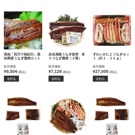
高知「四万十味紀行」高
浜名湖産うなぎ使用 炙
ずわいがにとうなぎセッ
知県産うなぎ蒲焼カット
りうなぎ蒲焼（２尾）
ト（計１．１ｋｇ）
販売価格
販売価格
販売価格
¥9,504
¥7,128
¥27,000
(税込)
(税込)
(税込)
送料込
送料込
送料込