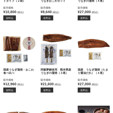
トタイプ（２袋）
うなぎおこわセット
うなぎの蒲焼（４尾）
販売価格
販売価格
販売価格
¥10,800
¥8,640
¥27,000
(税込)
(税込)
(税込)
送料込
送料込
送料込
国産うなぎ蒲焼・おこわ
阿蘇夢鰻使用 熊本県産
国産 うなぎ蒲焼（たま
食べ比べ
うなぎの蒲焼（３尾）
り醤油だれ）（４尾）
販売価格
販売価格
販売価格
¥12,960
¥21,600
¥27,000
(税込)
(税込)
(税込)
送料込
送料込
送料込