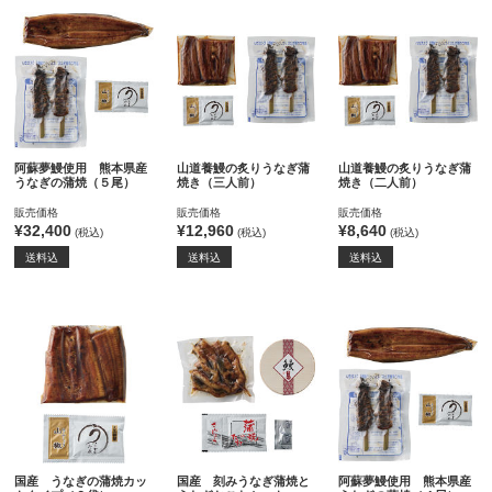
阿蘇夢鰻使用 熊本県産
山道養鰻の炙りうなぎ蒲
山道養鰻の炙りうなぎ蒲
うなぎの蒲焼（５尾）
焼き（三人前）
焼き（二人前）
販売価格
販売価格
販売価格
¥32,400
¥12,960
¥8,640
(税込)
(税込)
(税込)
送料込
送料込
送料込
国産 うなぎの蒲焼カッ
国産 刻みうなぎ蒲焼と
阿蘇夢鰻使用 熊本県産