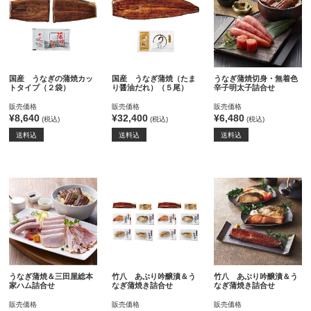
国産 うなぎの蒲焼カッ
国産 うなぎ蒲焼（たま
うなぎ蒲焼切身・無着色
トタイプ（２袋）
り醤油だれ）（５尾）
辛子明太子詰合せ
販売価格
販売価格
販売価格
¥8,640
¥32,400
¥6,480
(税込)
(税込)
(税込)
送料込
送料込
送料込
うなぎ蒲焼＆三田屋総本
竹八 あぶり吟醸漬＆う
竹八 あぶり吟醸漬＆う
家ハム詰合せ
なぎ蒲焼き詰合せ
なぎ蒲焼き詰合せ
販売価格
販売価格
販売価格