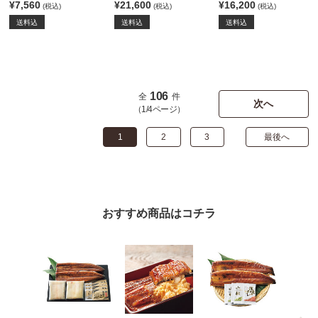
¥7,560
¥21,600
¥16,200
(税込)
(税込)
(税込)
送料込
送料込
送料込
106
全
件
次へ
（1/4ページ）
1
2
3
最後へ
おすすめ商品はコチラ