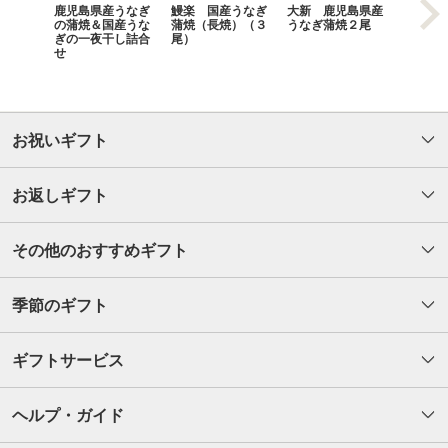
鹿児島県産うなぎ
鰻楽 国産うなぎ
大新 鹿児島県産
大森淡
の蒲焼＆国産うな
蒲焼（長焼）（３
うなぎ蒲焼２尾
うなぎ
ぎの一夜干し詰合
尾）
セット
せ
お祝いギフト
お返しギフト
その他のおすすめギフト
季節のギフト
ギフトサービス
ヘルプ・ガイド