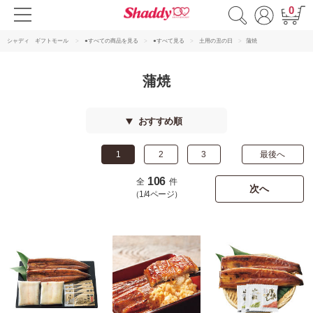
0
シャディ ギフトモール
●すべての商品を見る
●すべて見る
土用の丑の日
蒲焼
蒲焼
おすすめ順
1
2
3
最後へ
106
全
件
次へ
（1/4ページ）