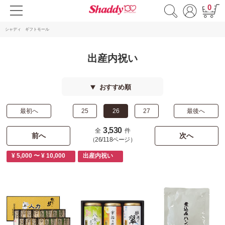
0
シャディ ギフトモール
出産内祝い
おすすめ順
最初へ
25
26
27
最後へ
3,530
全
件
前へ
次へ
（26/118ページ）
¥ 5,000 〜 ¥ 10,000
出産内祝い