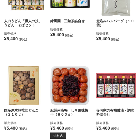
人力うどん「職人の技」
緑風園 三銘茶詰合せ
煮込みハンバーグ（１０
うどん・そばセット
個）
販売価格
販売価格
販売価格
¥5,400
(税込)
¥5,400
¥5,400
(税込)
(税込)
国産原木乾椎茸どんこ
紀州南高梅 しそ風味梅
寺岡家の有機醤油・調味
（２１０ｇ）
干（８００ｇ）
料詰合せ
販売価格
販売価格
販売価格
¥5,400
¥5,400
¥5,400
(税込)
(税込)
(税込)
送料込