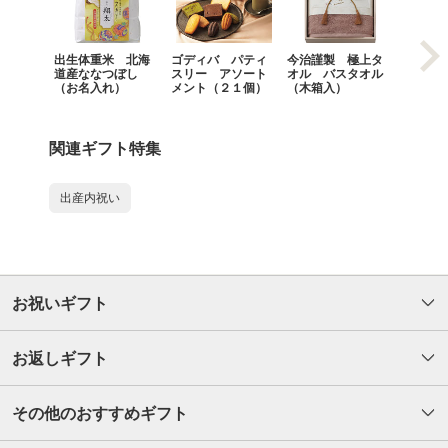
出生体重米 北海
ゴディバ パティ
今治謹製 極上タ
今治謹
道産ななつぼし
スリー アソート
オル バスタオル
オル 
（お名入れ）
メント（２１個）
（木箱入）
（木箱
関連ギフト特集
出産内祝い
お祝いギフト
お返しギフト
その他のおすすめギフト