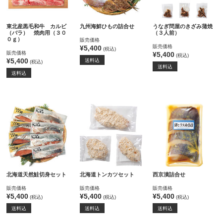
東北産黒毛和牛 カルビ
九州海鮮ひもの詰合せ
うなぎ問屋のきざみ蒲焼
（バラ） 焼肉用（３０
（３人前）
０ｇ）
販売価格
販売価格
¥5,400
(税込)
販売価格
¥5,400
(税込)
¥5,400
送料込
(税込)
送料込
送料込
北海道天然鮭切身セット
北海道トンカツセット
西京漬詰合せ
販売価格
販売価格
販売価格
¥5,400
¥5,400
¥5,400
(税込)
(税込)
(税込)
送料込
送料込
送料込