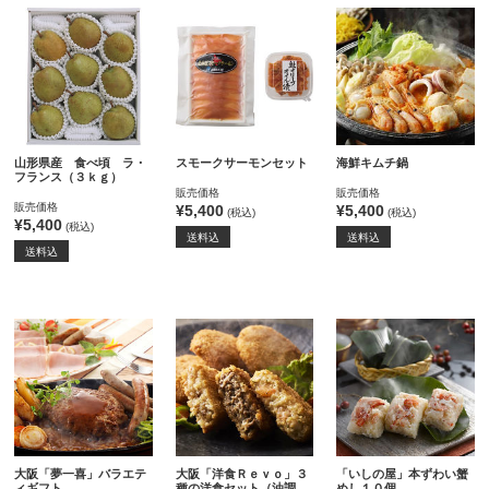
山形県産 食べ頃 ラ・
スモークサーモンセット
海鮮キムチ鍋
フランス（３ｋｇ）
販売価格
販売価格
販売価格
¥5,400
¥5,400
(税込)
(税込)
¥5,400
(税込)
送料込
送料込
送料込
大阪「夢一喜」バラエテ
大阪「洋食Ｒｅｖｏ」３
「いしの屋」本ずわい蟹
ィギフト
種の洋食セット（油調
めし１０個