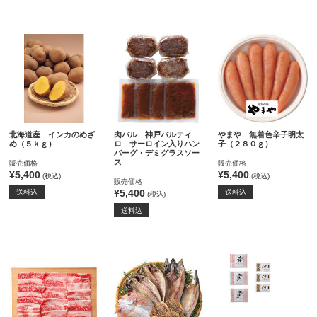
北海道産 インカのめざ
肉バル 神戸バルティ
やまや 無着色辛子明太
め（５ｋｇ）
ロ サーロイン入りハン
子（２８０ｇ）
バーグ・デミグラスソー
ス
販売価格
販売価格
¥5,400
¥5,400
(税込)
(税込)
販売価格
¥5,400
送料込
送料込
(税込)
送料込