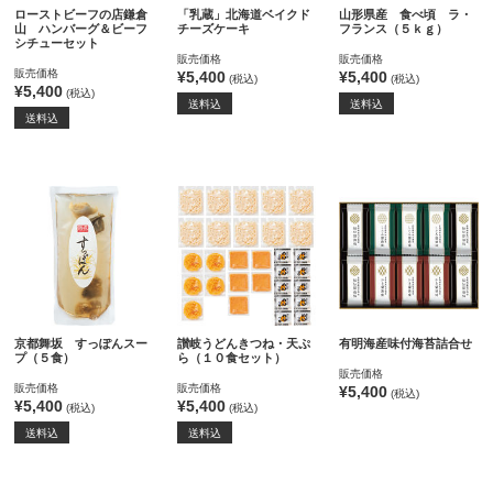
ローストビーフの店鎌倉
「乳蔵」北海道ベイクド
山形県産 食べ頃 ラ・
山 ハンバーグ＆ビーフ
チーズケーキ
フランス（５ｋｇ）
シチューセット
販売価格
販売価格
販売価格
¥5,400
¥5,400
(税込)
(税込)
¥5,400
(税込)
送料込
送料込
送料込
京都舞坂 すっぽんスー
讃岐うどんきつね・天ぷ
有明海産味付海苔詰合せ
プ（５食）
ら（１０食セット）
販売価格
販売価格
販売価格
¥5,400
(税込)
¥5,400
¥5,400
(税込)
(税込)
送料込
送料込