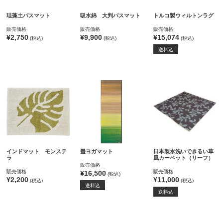
珪藻土バスマット
吸水綿 大判バスマット
トルコ製ウィルトンラグ
販売価格
販売価格
販売価格
¥2,750
¥9,900
¥15,074
(税込)
(税込)
(税込)
送料込
インドマット モンステ
畳ヨガマット
日本製水洗いできるい草
ラ
風カーペット（リーフ）
販売価格
販売価格
販売価格
¥16,500
(税込)
¥2,200
¥11,000
(税込)
(税込)
送料込
送料込