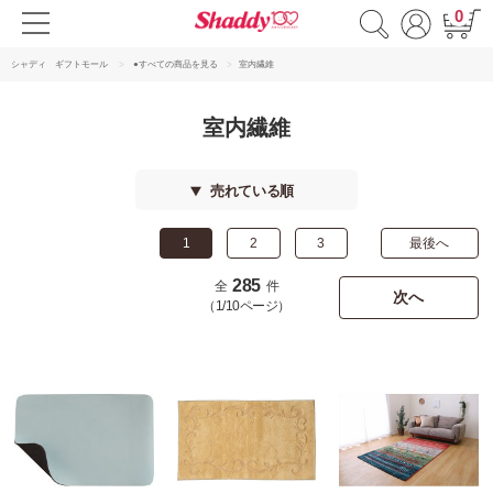
0
シャディ ギフトモール
●すべての商品を見る
室内繊維
室内繊維
売れている順
1
2
3
最後へ
285
全
件
次へ
（1/10ページ）