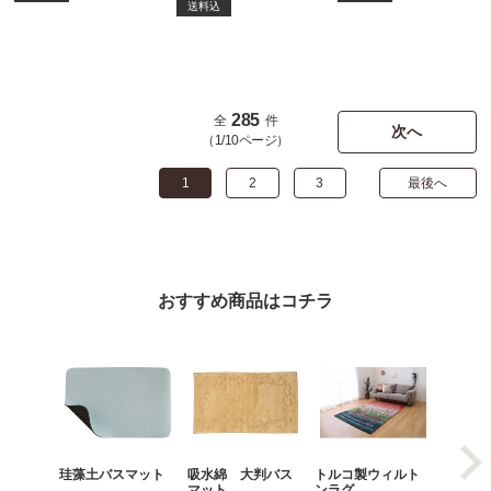
送料込
285
全
件
次へ
（1/10ページ）
1
2
3
最後へ
おすすめ商品はコチラ
珪藻土バスマット
吸水綿 大判バス
トルコ製ウィルト
インド
マット
ンラグ
ンステ