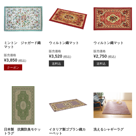
ミントン ジャガード織
ウィルトン織マット
ウィルトン織マット
マット
販売価格
販売価格
販売価格
¥3,520
¥2,750
(税込)
(税込)
¥3,850
(税込)
送料込
送料込
クーポン
日本製 抗菌防臭モケッ
イタリア製ゴブラン織カ
洗えるシャギーラグ
トラグ
ーペット