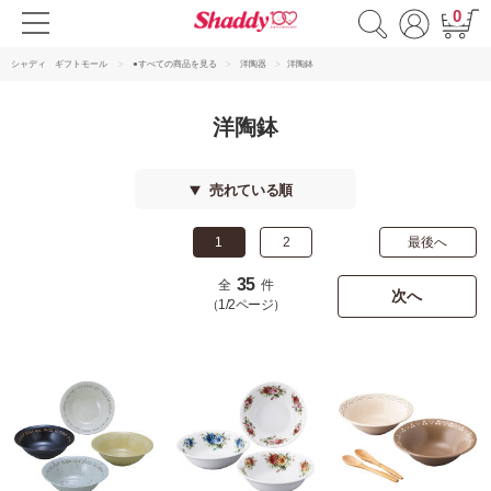
0
シャディ ギフトモール
●すべての商品を見る
洋陶器
洋陶鉢
洋陶鉢
売れている順
1
2
最後へ
35
全
件
次へ
（1/2ページ）