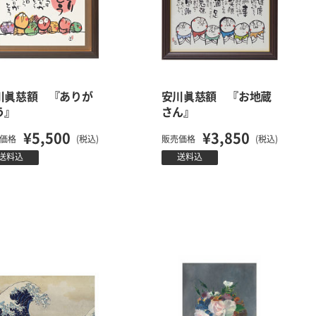
川眞慈額 『ありが
安川眞慈額 『お地蔵
う』
さん』
¥5,500
¥3,850
価格
(税込)
販売価格
(税込)
送料込
送料込