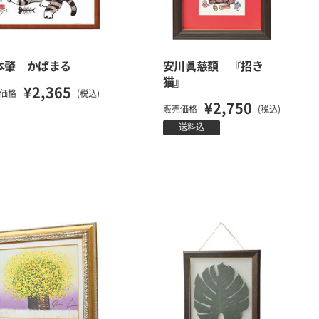
本肇 かばまる
安川眞慈額 『招き
猫』
¥2,365
価格
(税込)
¥2,750
販売価格
(税込)
送料込