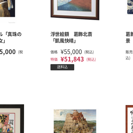
ル「真珠の
浮世絵額 葛飾北斎
葛
女」
「凱風快晴」
景
5,000
¥55,000
(税
価格
(税込)
販売
¥51,843
込)
特価
(税込)
送料込