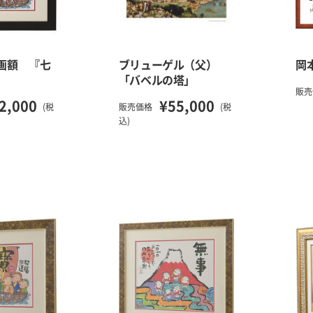
画額 『七
ブリューゲル（父）
岡
「バベルの塔」
販売
2,000
¥55,000
(税
販売価格
(税
込)