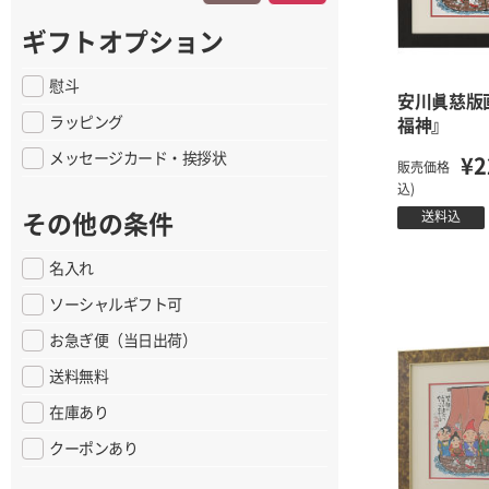
ギフトオプション
慰斗
安川眞慈版
ラッピング
福神』
メッセージカード・挨拶状
¥2
販売価格
込)
送料込
その他の条件
名入れ
ソーシャルギフト可
お急ぎ便（当日出荷）
送料無料
在庫あり
クーポンあり