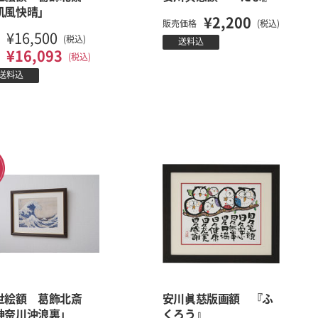
凱風快晴」
¥2,200
販売価格
(税込)
¥16,500
(税込)
送料込
¥16,093
(税込)
送料込
世絵額 葛飾北斎
安川眞慈版画額 『ふ
神奈川沖浪裏」
くろう』