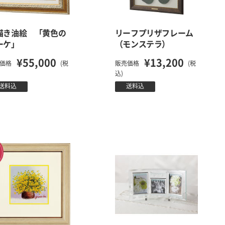
描き油絵 「黄色の
リーフプリザフレーム
ーケ」
（モンステラ）
¥55,000
¥13,200
価格
(税
販売価格
(税
込)
送料込
送料込