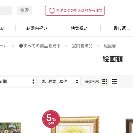
検索
カタログの申込番号から注文
祝い
結婚内祝い
快気祝い
香典返し
ール
●すべての商品を見る
室内装飾品
絵画額
絵画額
表示件数
表示形式