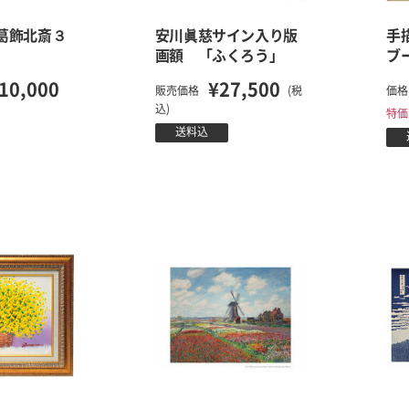
葛飾北斎３
安川眞慈サイン入り版
手
画額 「ふくろう」
ブ
10,000
¥27,500
販売価格
(税
価格
込)
特価
送料込