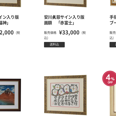
イン入り版
安川眞慈サイン入り版
手
福神」
画額 「赤富士」
ブ
2,000
¥33,000
(税
販売価格
(税
販売
込)
込)
送料込