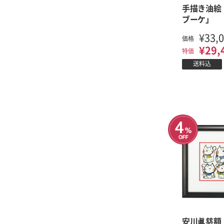
手描き油絵
ブーケ」
¥33,
価格
¥29,
特価
送料込
安川眞慈額