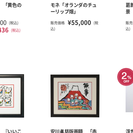
 「黄色の
モネ「オランダのチュ
葛
ーリップ畑」
景
000
¥55,000
(税込)
販売価格
(税
販売
436
込)
込)
(税込)
 『いいこ
安川眞慈版画額 「赤
浮