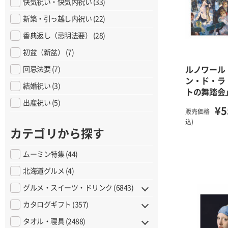
快気祝い・快気内祝い (33)
新築・引っ越し内祝い (22)
香典返し（忌明法要） (28)
初盆（新盆） (7)
ルノワール
回忌法要 (7)
ン・ド・ラ
結婚祝い (3)
トの舞踏会
出産祝い (5)
¥5
販売価格
込)
カテゴリから探す
ムーミン特集 (44)
北海道グルメ (4)
グルメ・スイーツ・ドリンク (6843)
カタログギフト (357)
タオル・寝具 (2488)