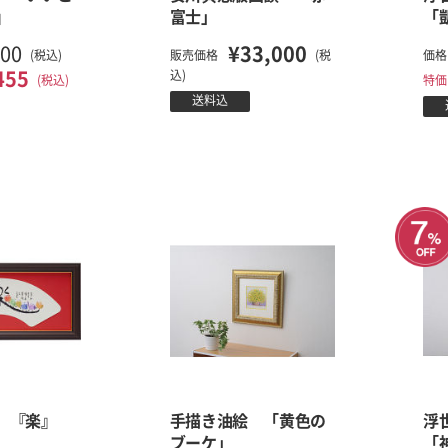
』
富士」
「
000
¥33,000
(税込)
販売価格
(税
価格
455
込)
(税込)
特価
送料込
 『楽』
手描き油絵 「黄色の
浮
ブーケ」
「