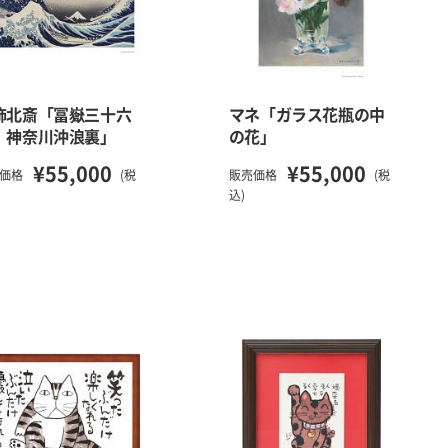
飾北斎「冨嶽三十六
マネ「ガラス花瓶の中
 神奈川沖浪裏」
の花」
¥55,000
¥55,000
価格
(税
販売価格
(税
込)