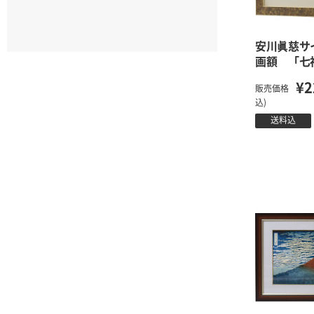
安川眞慈サ
画額 「七
¥2
販売価格
込)
送料込