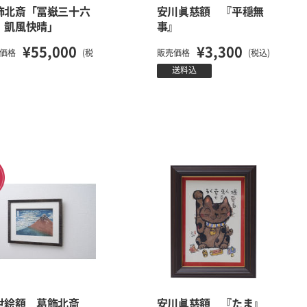
飾北斎「冨嶽三十六
安川眞慈額 『平穏無
 凱風快晴」
事』
¥55,000
¥3,300
価格
(税
販売価格
(税込)
送料込
世絵額 葛飾北斎
安川眞慈額 『たま』