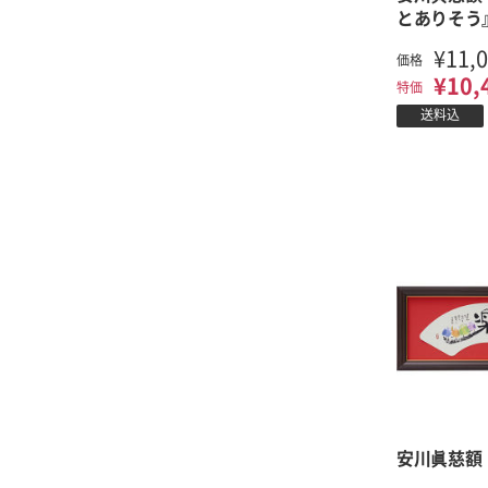
とありそう
¥11,
価格
¥10,
特価
送料込
安川眞慈額