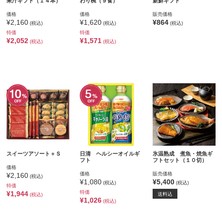
果汁ギフト（１４本）
わり椀（９食）
新鮮ギフト
価格
価格
販売価格
¥2,160
¥1,620
¥864
(税込)
(税込)
(税込)
特価
特価
¥2,052
¥1,571
(税込)
(税込)
スイーツアソート＋Ｓ
日清 ヘルシーオイルギ
氷温熟成 煮魚・焼魚ギ
フト
フトセット（１０切）
価格
価格
販売価格
¥2,160
(税込)
¥1,080
¥5,400
(税込)
(税込)
特価
特価
¥1,944
送料込
(税込)
¥1,026
(税込)