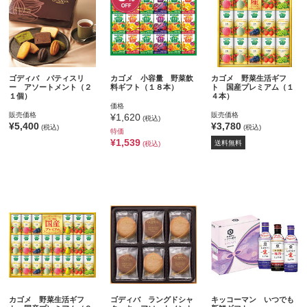
ゴディバ パティスリ
カゴメ 小容量 野菜飲
カゴメ 野菜生活ギフ
ー アソートメント（２
料ギフト（１８本）
ト 国産プレミアム（１
１個）
４本）
価格
販売価格
販売価格
¥1,620
(税込)
¥5,400
¥3,780
(税込)
(税込)
特価
¥1,539
送料無料
(税込)
カゴメ 野菜生活ギフ
ゴディバ ラングドシャ
キッコーマン いつでも