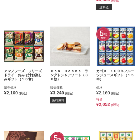
(税込)
送料込
アマノフーズ フリーズ
Ｂｏｎ Ｂｏｎｎｅ ラ
カゴメ １００％フルー
ドライ おみそ汁お楽し
ングドシャアソート（３
ツジュースギフト（１５
みギフト（１６食）
０枚）
本）
販売価格
販売価格
価格
¥2,160
¥3,240
¥2,160
(税込)
(税込)
(税込)
特価
送料無料
¥2,052
(税込)