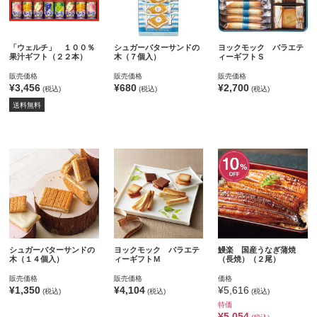
「ウェルチ」 １００％
シュガーバターサンドの
ヨックモック バラエテ
果汁ギフト（２２本）
木（７個入）
ィーギフトＳ
販売価格
販売価格
販売価格
¥3,456
¥680
¥2,700
(税込)
(税込)
(税込)
送料無料
シュガーバターサンドの
ヨックモック バラエテ
鰻楽 国産うなぎ蒲焼
木（１４個入）
ィーギフトＭ
（長焼）（２尾）
販売価格
販売価格
価格
¥1,350
¥4,104
¥5,616
(税込)
(税込)
(税込)
特価
¥5,054