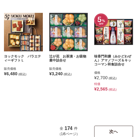
ヨックモック バラエテ
辻が花 お茶漬・お吸物
味香門和膳（みかどわぜ
ィーギフトＬ
最中詰合せ
ん）アマノフーズ＆キッ
コーマン和食詰合せ
販売価格
販売価格
価格
¥6,480
¥3,240
(税込)
(税込)
¥2,700
(税込)
特価
¥2,565
(税込)
174
全
件
次へ
（1/6ページ）