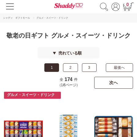
0
シャディ ギフトモール
グルメ・スイーツ・ドリンク
敬老の日ギフト グルメ・スイーツ・ドリンク
売れている順
1
2
3
最後へ
174
全
件
次へ
（1/6ページ）
グルメ・スイーツ・ドリンク