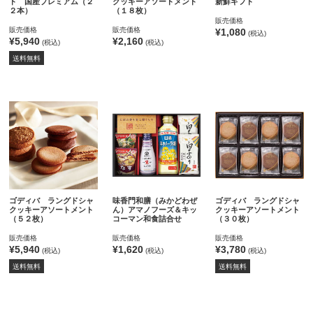
ト 国産プレミアム（２
クッキーアソートメント
新鮮ギフト
２本）
（１８枚）
販売価格
販売価格
販売価格
¥1,080
(税込)
¥5,940
¥2,160
(税込)
(税込)
送料無料
ゴディバ ラングドシャ
味香門和膳（みかどわぜ
ゴディバ ラングドシャ
クッキーアソートメント
ん）アマノフーズ＆キッ
クッキーアソートメント
（５２枚）
コーマン和食詰合せ
（３０枚）
販売価格
販売価格
販売価格
¥5,940
¥1,620
¥3,780
(税込)
(税込)
(税込)
送料無料
送料無料