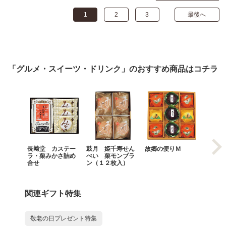
1
2
3
最後へ
「グルメ・スイーツ・ドリンク」のおすすめ商品はコチラ
長﨑堂 カステー
鼓月 姫千寿せん
故郷の便りＭ
鰻楽 
ラ・栗みかさ詰め
べい 栗モンブラ
蒲焼（
合せ
ン（１２枚入）
尾）
関連ギフト特集
敬老の日プレゼント特集