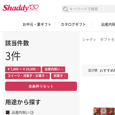
検索する
お中元・夏ギフト
カタログギフト
出産内
シャディ ギフトモ
該当件数
3件
¥ 7,000 〜 ¥ 10,000
出産内祝い
並び順
スイーツ・洋菓子・お菓子
和菓子
全条件リセット
用途から探す
出産内祝い (3)