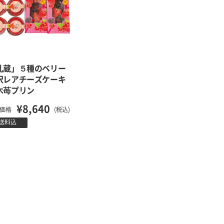
乳蔵」５種のベリー
沢レアチーズケーキ
木苺プリン
¥8,640
価格
(税込)
送料込