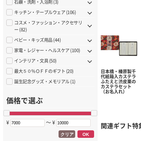
石鹸・洗剤・入浴剤 (3)
キッチン・テーブルウェア (106)
コスメ・ファッション・アクセサリ
ー (82)
ベビー・キッズ用品 (44)
家電・レジャー・ヘルスケア (100)
インテリア・文具 (50)
最大５０％ＯＦＦのギフト (20)
日本橋・榛原製千
代紙箱入カステラ
誕生記念グッズ・メモリアル (1)
ふたえと渋皮栗の
カステラセット
（お名入れ）
価格で選ぶ
¥
〜 ¥
関連ギフト特
クリア
OK