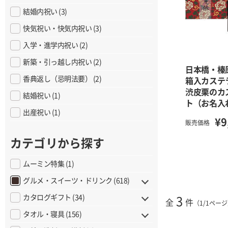
結婚内祝い (3)
快気祝い・快気内祝い (3)
入学・進学内祝い (2)
新築・引っ越し内祝い (2)
日本橋・榛
香典返し（忌明法要） (2)
箱入カステ
渋皮栗のカ
結婚祝い (1)
ト（お名入
出産祝い (1)
¥9
販売価格
カテゴリから探す
ムーミン特集 (1)
グルメ・スイーツ・ドリンク (618)
カタログギフト (34)
3
全
件
（1/1ペー
タオル・寝具 (156)