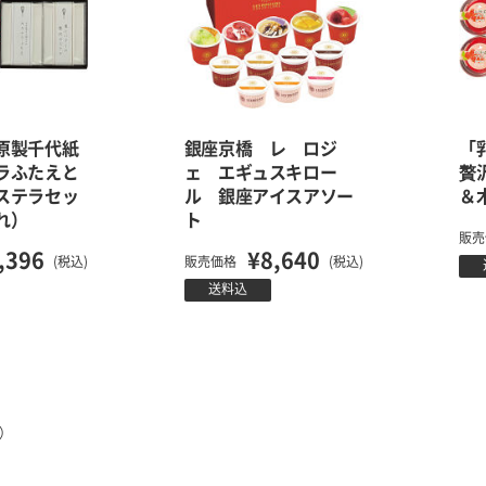
原製千代紙
銀座京橋 レ ロジ
「
ラふたえと
ェ エギュスキロー
贅
ステラセッ
ル 銀座アイスアソー
＆
れ）
ト
販売
,396
¥8,640
(税込)
販売価格
(税込)
送料込
ジ）