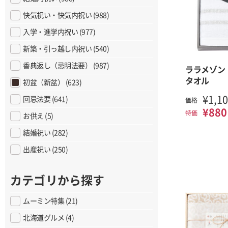
快気祝い・快気内祝い (988)
入学・進学内祝い (977)
新築・引っ越し内祝い (540)
香典返し（忌明法要） (987)
ララメゾン
タオル
初盆（新盆） (623)
¥1,1
回忌法要 (641)
価格
¥880
特価
お供え (5)
結婚祝い (282)
出産祝い (250)
カテゴリから探す
ムーミン特集 (21)
北海道グルメ (4)