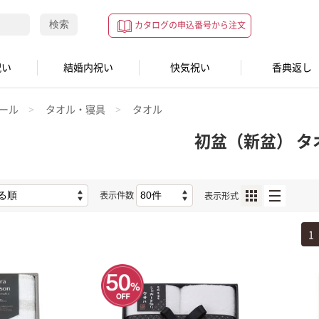
検索
カタログの申込番号から注文
祝い
結婚内祝い
快気祝い
香典返し
ール
タオル・寝具
タオル
初盆（新盆） タ
表示件数
表示形式
1