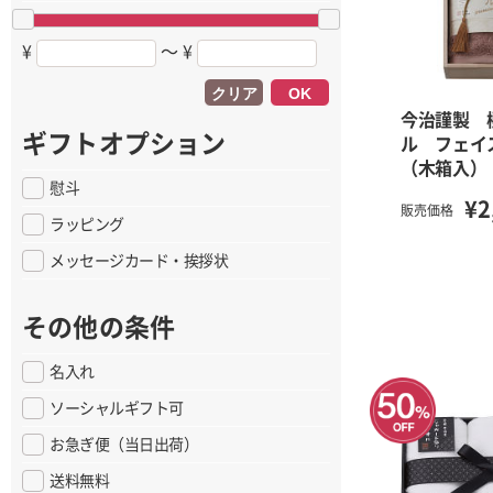
¥
〜 ¥
クリア
OK
今治謹製 
ギフトオプション
ル フェイ
（木箱入）
慰斗
¥2
販売価格
ラッピング
メッセージカード・挨拶状
その他の条件
名入れ
ソーシャルギフト可
お急ぎ便（当日出荷）
送料無料