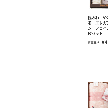
極ふわ や
る エレガ
ン フェイ
枚セット
¥4
販売価格