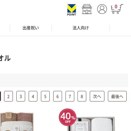
0
出産祝い
法人向け
オル
2
3
4
5
6
7
8
次へ
最後へ