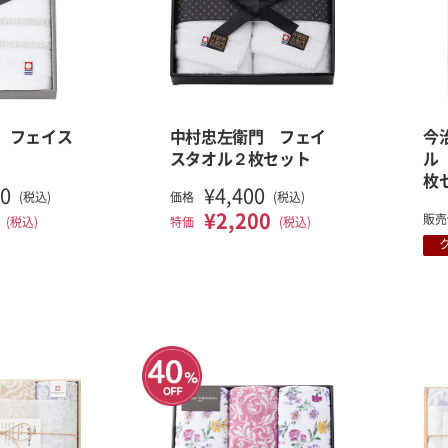
 フェイス
中村忠左衛門 フェイ
今
スタオル２枚セット
ル
枚
00
¥4,400
(税込)
価格
(税込)
¥2,200
販売
(税込)
特価
(税込)