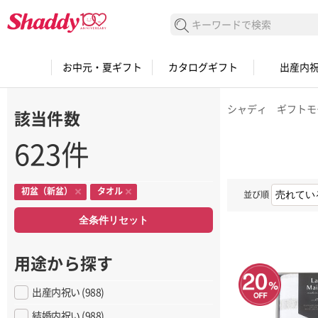
検索する
お中元・夏ギフト
カタログギフト
出産内
シャディ ギフトモ
該当件数
623件
初盆（新盆）
タオル
並び順
全条件リセット
用途から探す
出産内祝い (988)
結婚内祝い (988)