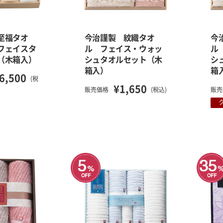
至福タオ
今治謹製 紋織タオ
今
フェイスタ
ル フェイス・ウォッ
ル
（木箱入）
シュタオルセット（木
シ
箱入）
箱
6,500
(税
¥1,650
販売価格
(税込)
販売