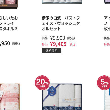
さしいたお
伊予の白波 バス・フ
ア
ントライ
ェイス・ウォッシュタ
ノ
スタオル３
オルセット
枚
¥9,900
価格
(税込)
価格
,950
¥9,405
(税込)
特価
(税込)
特価
送料無料