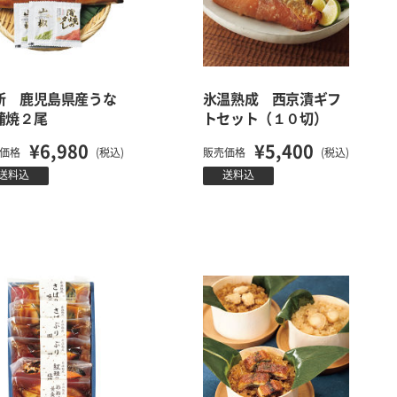
新 鹿児島県産うな
氷温熟成 西京漬ギフ
蒲焼２尾
トセット（１０切）
¥6,980
¥5,400
価格
(税込)
販売価格
(税込)
送料込
送料込