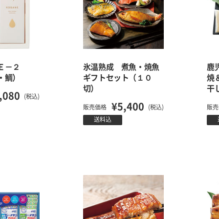
ＮＥ－２
氷温熟成 煮魚・焼魚
鹿
・鯛）
ギフトセット（１０
焼
切）
干
,080
(税込)
¥5,400
販売価格
(税込)
販売
送料込