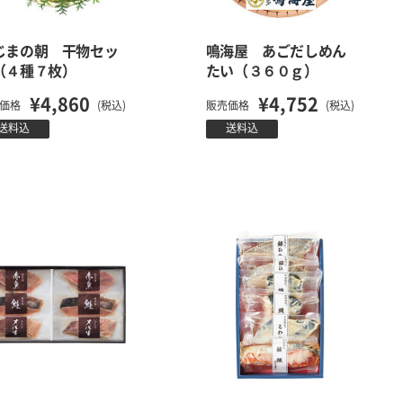
じまの朝 干物セッ
鳴海屋 あごだしめん
（４種７枚）
たい（３６０ｇ）
¥4,860
¥4,752
価格
(税込)
販売価格
(税込)
送料込
送料込