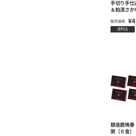
手切り手仕
＆粕漬さか
¥4
販売価格
送料込
銀座鹿鳴春
粥（６食）