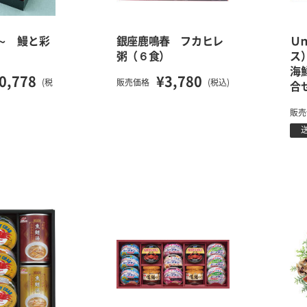
～ 鰻と彩
銀座鹿鳴春 フカヒレ
Ｕ
粥（６食）
ス
海
0,778
¥3,780
(税
販売価格
(税込)
合
販売