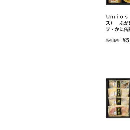
Ｕｍｉｏｓ
ス） ふか
プ・かに缶
¥5
販売価格