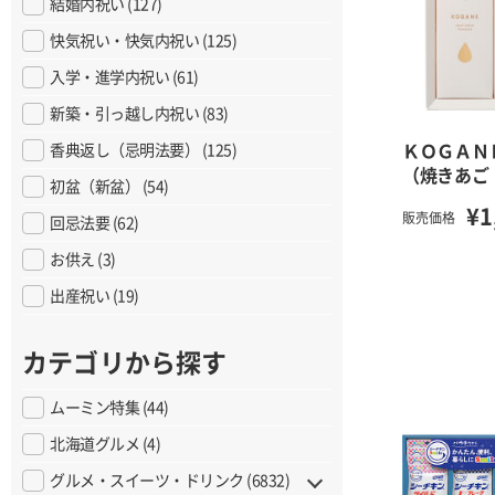
結婚内祝い (127)
快気祝い・快気内祝い (125)
入学・進学内祝い (61)
新築・引っ越し内祝い (83)
ＫＯＧＡ
香典返し（忌明法要） (125)
（焼きあご
初盆（新盆） (54)
¥1
販売価格
回忌法要 (62)
お供え (3)
出産祝い (19)
カテゴリから探す
ムーミン特集 (44)
北海道グルメ (4)
グルメ・スイーツ・ドリンク (6832)