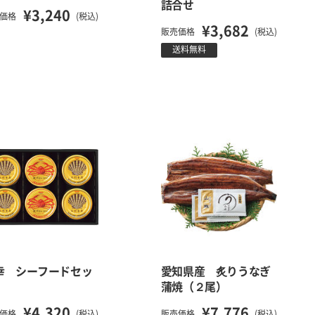
詰合せ
¥3,240
価格
(税込)
¥3,682
販売価格
(税込)
送料無料
幸 シーフードセッ
愛知県産 炙りうなぎ
蒲焼（２尾）
¥4,320
¥7,776
価格
(税込)
販売価格
(税込)