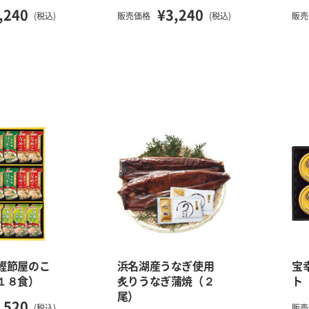
,240
¥3,240
(税込)
販売価格
(税込)
販売
鰹節屋のこ
浜名湖産うなぎ使用
宝
１８食）
炙りうなぎ蒲焼（２
ト
尾）
,520
(税込)
販売