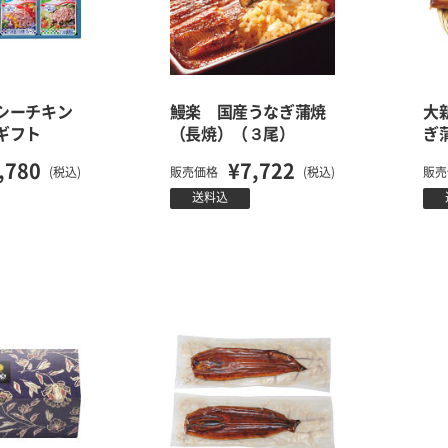
シーチキン
鰻楽 国産うなぎ蒲焼
大
ギフト
（長焼）（３尾）
ぎ
,780
¥7,722
(税込)
販売価格
(税込)
販売
送料込