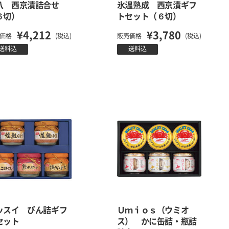
八 西京漬詰合せ
氷温熟成 西京漬ギフ
６切）
トセット（６切）
¥4,212
¥3,780
価格
(税込)
販売価格
(税込)
送料込
送料込
ッスイ びん詰ギフ
Ｕｍｉｏｓ（ウミオ
セット
ス） かに缶詰・瓶詰