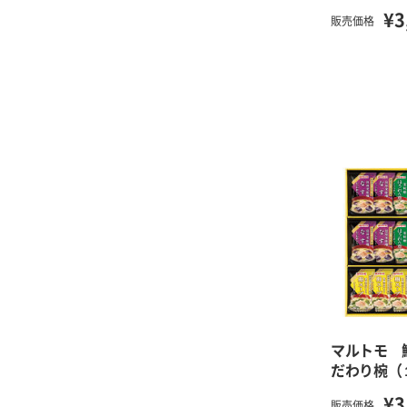
¥3
販売価格
マルトモ 
だわり椀（
¥3
販売価格