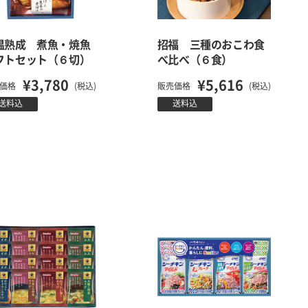
温熟成 煮魚・焼魚
招福 三種のおこわ食
フトセット（６切）
べ比べ（６食）
¥3,780
¥5,616
価格
(税込)
販売価格
(税込)
送料込
送料込