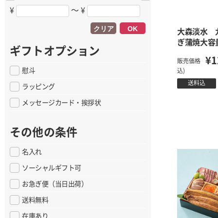
¥
〜 ¥
クリア
OK
大森淡水 
ぎ蒲焼大容
ギフトオプション
¥1
販売価格
慰斗
込)
送料込
ラッピング
メッセージカード・挨拶状
その他の条件
名入れ
ソーシャルギフト可
お急ぎ便（当日出荷）
送料無料
在庫あり