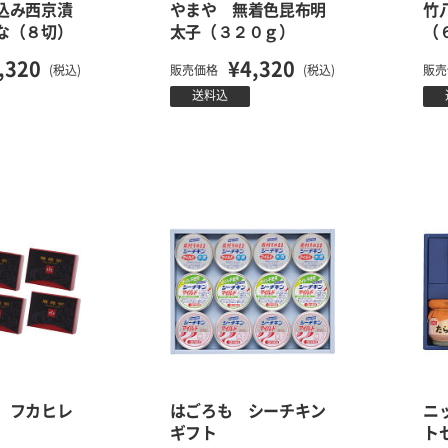
込み西京漬
やまや 無着色昆布明
竹
な（８切）
太子（３２０ｇ）
（
,320
¥4,320
(税込)
販売価格
(税込)
販売
送料込
 フカヒレ
はごろも シーチキン
ニ
ギフト
ト