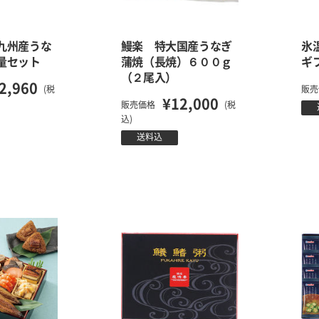
九州産うな
鰻楽 特大国産うなぎ
氷
量セット
蒲焼（長焼）６００ｇ
ギ
（２尾入）
2,960
(税
販売
¥12,000
販売価格
(税
込)
送料込