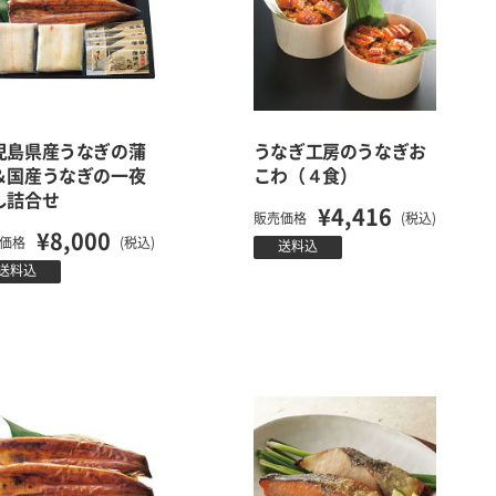
児島県産うなぎの蒲
うなぎ工房のうなぎお
＆国産うなぎの一夜
こわ（４食）
し詰合せ
¥4,416
販売価格
(税込)
¥8,000
価格
(税込)
送料込
送料込