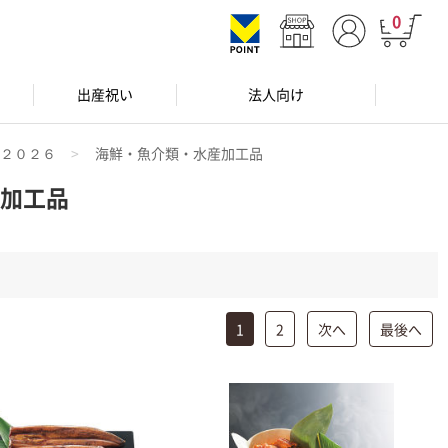
0
出産祝い
法人向け
ト２０２６
海鮮・魚介類・水産加工品
加工品
1
2
次へ
最後へ