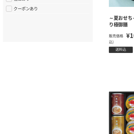
クーポンあり
～夏おせち
り極御膳
¥1
販売価格
込)
送料込