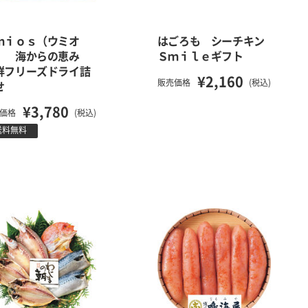
ｍｉｏｓ（ウミオ
はごろも シーチキン
） 海からの恵み
Ｓｍｉｌｅギフト
鮮フリーズドライ詰
¥2,160
販売価格
(税込)
せ
¥3,780
価格
(税込)
送料無料