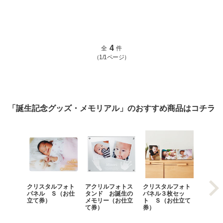
4
全
件
（1/1ページ）
「誕生記念グッズ・メモリアル」のおすすめ商品はコチラ
クリスタルフォト
アクリルフォトス
クリスタルフォト
メリー
パネル Ｓ（お仕
タンド お誕生の
パネル３枚セッ
ガラス
立て券）
メモリー（お仕立
ト Ｓ（お仕立て
ーム 
て券）
券）