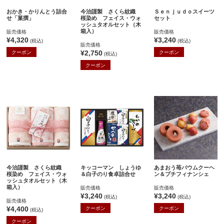
おかき・かりんとう詰合
今治謹製 さくら紋織
Ｓｅｎｊｕｄｏスイーツ
せ「菓撰」
桜染め フェイス・ウォ
セット
ッシュタオルセット（木
箱入）
販売価格
販売価格
¥4,320
¥3,240
(税込)
(税込)
販売価格
¥2,750
クーポン
クーポン
(税込)
クーポン
今治謹製 さくら紋織
キッコーマン しょうゆ
あまおう苺バウムクーヘ
桜染め フェイス・ウォ
＆白子のり食卓詰合せ
ン＆プチフィナンシェ
ッシュタオルセット（木
箱入）
販売価格
販売価格
¥3,240
¥3,240
(税込)
(税込)
販売価格
¥4,400
クーポン
クーポン
(税込)
クーポン