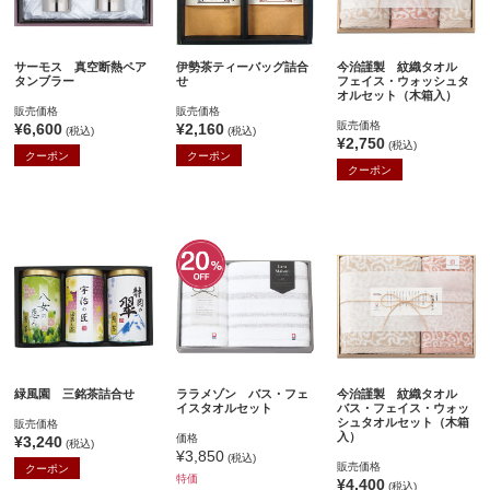
サーモス 真空断熱ペア
伊勢茶ティーバッグ詰合
今治謹製 紋織タオル
タンブラー
せ
フェイス・ウォッシュタ
オルセット（木箱入）
販売価格
販売価格
販売価格
¥6,600
¥2,160
(税込)
(税込)
¥2,750
(税込)
クーポン
クーポン
クーポン
緑風園 三銘茶詰合せ
ララメゾン バス・フェ
今治謹製 紋織タオル
イスタオルセット
バス・フェイス・ウォッ
シュタオルセット（木箱
販売価格
入）
価格
¥3,240
(税込)
¥3,850
(税込)
販売価格
クーポン
特価
¥4,400
(税込)