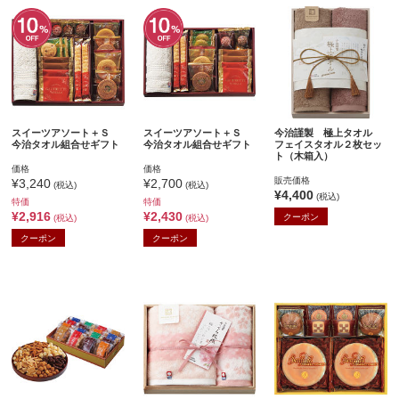
スイーツアソート＋Ｓ
スイーツアソート＋Ｓ
今治謹製 極上タオル
今治タオル組合せギフト
今治タオル組合せギフト
フェイスタオル２枚セッ
ト（木箱入）
価格
価格
販売価格
¥3,240
¥2,700
(税込)
(税込)
¥4,400
(税込)
特価
特価
¥2,916
¥2,430
クーポン
(税込)
(税込)
クーポン
クーポン