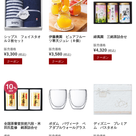
シップス フェイスタオ
伊藤農園 ピュアフルー
緑風園 三銘茶詰合せ
ル２枚セット
ツ寒天ジュレ（８個）
販売価格
販売価格
販売価格
¥4,320
(税込)
¥3,300
¥3,580
(税込)
(税込)
クーポン
クーポン
クーポン
全国茶審査技術六段・米
ボダム パヴィーナ ペ
ディズニー プレミア
田氏監修 銘茶詰合せ
アダブルウォールグラス
ム バスタオル
価格
販売価格
販売価格