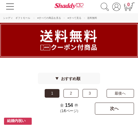
0
シャディ ギフトモール
●すべての商品を見る
●すべて見る
送料無料
おすすめ順
1
2
3
最後へ
154
全
件
次へ
（1/6ページ）
結婚内祝い