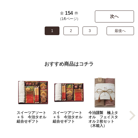
154
全
件
次へ
（1/6ページ）
1
2
3
最後へ
おすすめ商品はコチラ
スイーツアソート
スイーツアソート
今治謹製 極上タ
おかき
＋Ｓ 今治タオル
＋Ｓ 今治タオル
オル フェイスタ
う詰合
組合せギフト
組合せギフト
オル２枚セット
（木箱入）