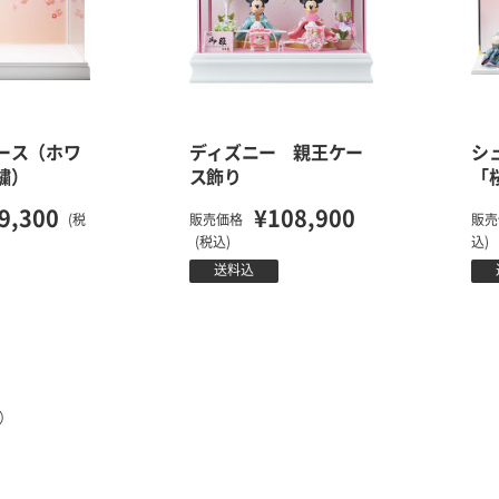
ース（ホワ
ディズニー 親王ケー
シ
繍）
ス飾り
「
9,300
¥108,900
(税
販売価格
販売
(税込)
込)
送料込
ジ）