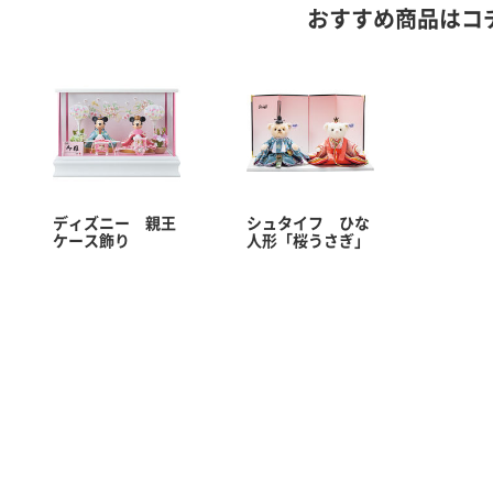
おすすめ商品はコ
ディズニー 親王
シュタイフ ひな
ケース飾り
人形「桜うさぎ」