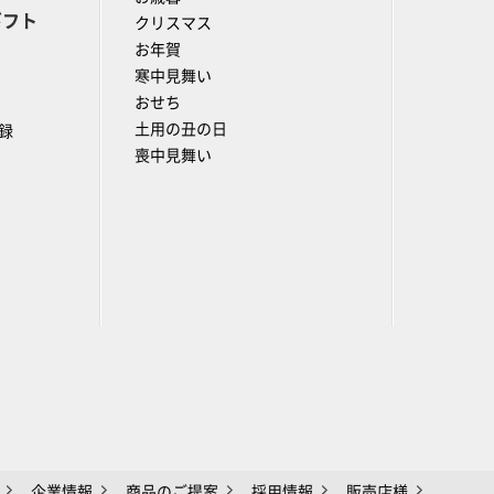
ギフト
クリスマス
お年賀
寒中見舞い
おせち
土用の丑の日
録
喪中見舞い
企業情報
商品のご提案
採用情報
販売店様