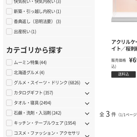
快気祝い・快気内祝い (3)
新築・引っ越し内祝い (1)
香典返し（忌明法要） (3)
出産祝い (1)
アクリルケ
イト／桜刺
カテゴリから探す
¥6
販売価格
ムーミン特集 (44)
込)
北海道グルメ (4)
送料込
グルメ・スイーツ・ドリンク (6826)
カタログギフト (357)
タオル・寝具 (2494)
3
石鹸・洗剤・入浴剤 (242)
全
件
（1/1ペー
キッチン・テーブルウェア (1954)
コスメ・ファッション・アクセサリ