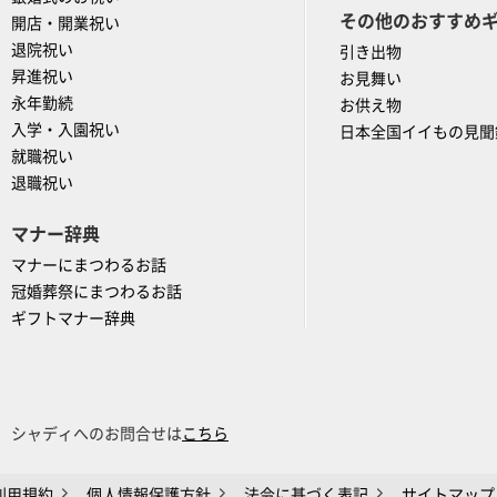
その他のおすすめ
開店・開業祝い
退院祝い
引き出物
昇進祝い
お見舞い
永年勤続
お供え物
入学・入園祝い
日本全国イイもの見聞
就職祝い
退職祝い
マナー辞典
マナーにまつわるお話
冠婚葬祭にまつわるお話
ギフトマナー辞典
シャディへのお問合せは
こちら
利用規約
個人情報保護方針
法令に基づく表記
サイトマップ