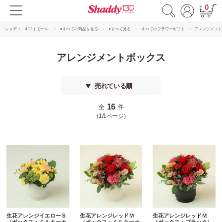
0
シャディ ギフトモール
●すべての商品を見る
●すべて見る
すべてのフラワーギフト
アレンジメント
アレンジメントボックス
売れている順
16
全
件
（1/1ページ）
生花アレンジイエローＳ
生花アレンジレッドＭ
生花アレンジレッドＭ