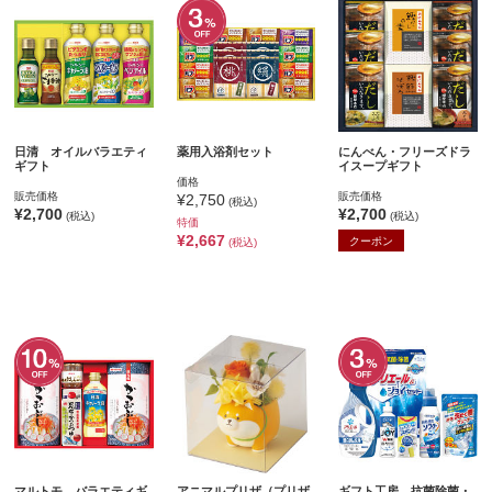
日清 オイルバラエティ
薬用入浴剤セット
にんべん・フリーズドラ
ギフト
イスープギフト
価格
販売価格
販売価格
¥2,750
(税込)
¥2,700
¥2,700
(税込)
(税込)
特価
¥2,667
クーポン
(税込)
マルトモ バラエティギ
アニマルプリザ（プリザ
ギフト工房 抗菌除菌・