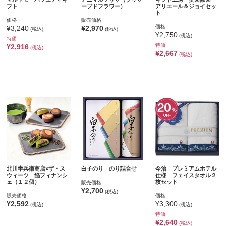
フト
ーブドフラワー）
アリエール＆ジョイセッ
ト
価格
販売価格
価格
¥3,240
¥2,970
(税込)
(税込)
¥2,750
(税込)
特価
特価
¥2,916
(税込)
¥2,667
(税込)
北川半兵衞商店×ザ・ス
白子のり のり詰合せ
今治 プレミアムホテル
ウィーツ 餡フィナンシ
仕様 フェイスタオル２
ェ（１２個）
枚セット
販売価格
¥2,700
(税込)
販売価格
価格
¥2,592
¥3,300
(税込)
(税込)
特価
¥2,640
(税込)