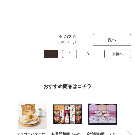
772
全
件
次へ
（1/26ページ）
1
2
3
最後へ
おすすめ商品はコチラ
シュガーバターサ
味香門和膳（みか
今治綿紗織 フェ
香味彩