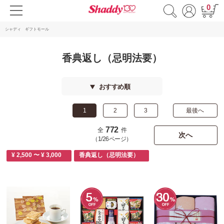
0
シャディ ギフトモール
香典返し（忌明法要）
おすすめ順
1
2
3
最後へ
772
全
件
次へ
（1/26ページ）
¥ 2,500 〜 ¥ 3,000
香典返し（忌明法要）