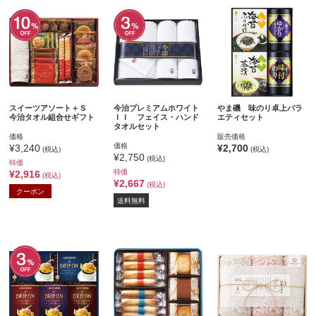
スイーツアソート＋Ｓ
今治プレミアムホワイト
やま磯 味のり卓上バラ
今治タオル組合せギフト
ＩＩ フェイス・ハンド
エティセット
タオルセット
価格
販売価格
価格
¥3,240
¥2,700
(税込)
(税込)
¥2,750
(税込)
特価
特価
¥2,916
(税込)
¥2,667
(税込)
クーポン
送料無料