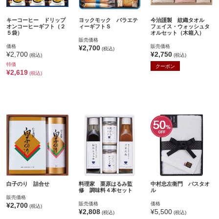
キーコーヒー ドリップ
ヨックモック バラエテ
今治謹製 紋織タオル
オンコーヒーギフト（２
ィーギフトＳ
フェイス・ウォッシュタ
５袋）
オルセット（木箱入）
販売価格
価格
販売価格
¥2,700
(税込)
¥2,700
¥2,750
(税込)
(税込)
特価
クーポン
¥2,619
(税込)
白子のり 詰合せ
料理家 栗原はるみ監
中村忠左衛門 バスタオ
修 調味料４本セット
ル
販売価格
販売価格
価格
¥2,700
(税込)
¥2,808
¥5,500
(税込)
(税込)