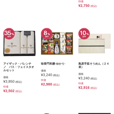
特価
¥2,750
(税込)
アイザック・バレンチ
味香門和膳‐ゆかり‐
島原手延そうめん（２４
ノ バス・フェイスタオ
束）
ルセット
価格
価格
¥3,240
(税込)
価格
¥3,240
(税込)
特価
¥3,850
(税込)
特価
¥2,980
(税込)
特価
¥2,916
(税込)
¥2,502
(税込)