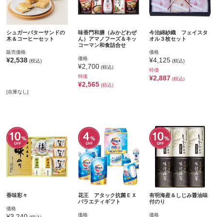
シュガーバターサンドの
味香門和膳（みかどわぜ
今治綿紗織 フェイスタ
木＆コーヒーセット
ん）アマノフーズ＆キッ
オル３枚セット
コーマン和食詰合せ
販売価格
価格
価格
¥2,538
¥4,125
(税込)
(税込)
¥2,700
(税込)
特価
特価
¥2,887
(税込)
¥2,565
(税込)
[在庫なし]
香味彩々
花王 アタック抗菌ＥＸ
有明海産＆しじみ醤油味
バラエティギフト
付のり
価格
価格
価格
¥3,240