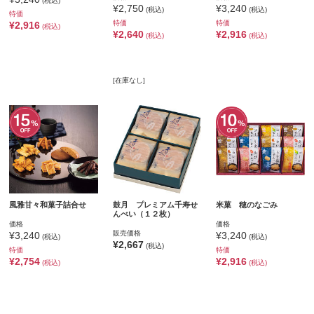
(税込)
¥2,750
¥3,240
(税込)
(税込)
特価
特価
特価
¥2,916
(税込)
¥2,640
¥2,916
(税込)
(税込)
[在庫なし]
風雅甘々和菓子詰合せ
鼓月 プレミアム千寿せ
米菓 穂のなごみ
んべい（１２枚）
価格
価格
販売価格
¥3,240
¥3,240
(税込)
(税込)
¥2,667
(税込)
特価
特価
¥2,754
¥2,916
(税込)
(税込)