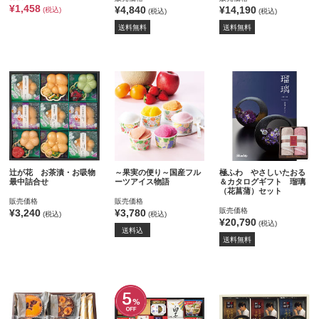
¥1,458
¥4,840
¥14,190
(税込)
(税込)
(税込)
送料無料
送料無料
辻が花 お茶漬・お吸物
～果実の便り～国産フル
極ふわ やさしいたおる
最中詰合せ
ーツアイス物語
＆カタログギフト 瑠璃
（花菖蒲）セット
販売価格
販売価格
販売価格
¥3,240
¥3,780
(税込)
(税込)
¥20,790
(税込)
送料込
送料無料