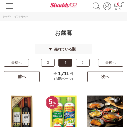
0
シャディ ギフトモール
お歳暮
売れている順
最初へ
3
4
5
最後へ
1,711
全
件
前へ
次へ
（4/58ページ）