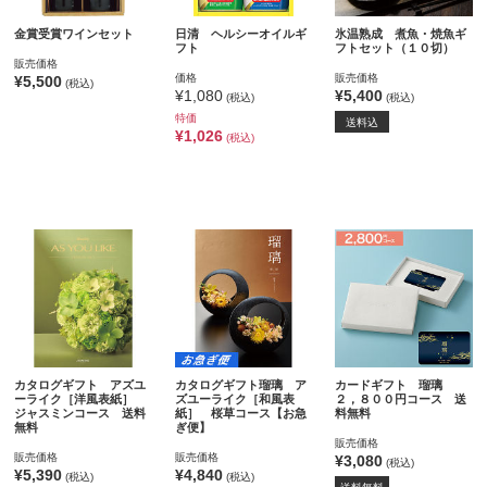
金賞受賞ワインセット
日清 ヘルシーオイルギ
氷温熟成 煮魚・焼魚ギ
フト
フトセット（１０切）
販売価格
価格
販売価格
¥5,500
(税込)
¥1,080
¥5,400
(税込)
(税込)
特価
送料込
¥1,026
(税込)
カタログギフト アズユ
カタログギフト瑠璃 ア
カードギフト 瑠璃
ーライク［洋風表紙］
ズユーライク［和風表
２，８００円コース 送
ジャスミンコース 送料
紙］ 桜草コース【お急
料無料
無料
ぎ便】
販売価格
販売価格
販売価格
¥3,080
(税込)
¥5,390
¥4,840
(税込)
(税込)