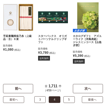
手延素麺揖保乃糸（上級
スターバックス オリガ
カタログギフト アズユ
品・古）６束
ミパーソナルドリップギ
ーライク［洋風表紙］
フト
ジャスミンコース【お急
ぎ便】
販売価格
販売価格
¥1,080
(税込)
販売価格
¥3,780
(税込)
¥5,390
(税込)
送料無料
送料無料
1,711
全
件
前へ
次へ
（4/58ページ）
最初へ
3
4
5
最後へ