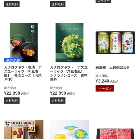
送料無料
送料無料
送料無料
カタログギフト瑠璃 ア
カタログギフト アズユ
緑風園 三銘茶詰合せ
ズユーライク［和風表
ーライク［洋風表紙］
紙］ 杜若コース【お急
シクラメンコース 送料
販売価格
ぎ便】
無料
¥3,240
(税込)
販売価格
販売価格
クーポン
¥22,990
¥22,990
(税込)
(税込)
送料無料
送料無料