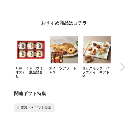
おすすめ商品はコチラ
Ｕｍｉｏｓ（ウミ
スイーツアソート
ヨックモック バ
ヨック
オス） 瓶詰詰合
＋Ｓ
ラエティーギフト
ラエテ
せ
Ｍ
Ｓ
関連ギフト特集
お歳暮・冬ギフト特集