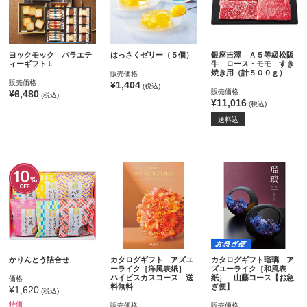
ヨックモック バラエテ
はっさくゼリー（５個）
銀座吉澤 Ａ５等級松阪
ィーギフトＬ
牛 ロース・モモ すき
焼き用（計５００ｇ）
販売価格
販売価格
¥1,404
(税込)
販売価格
¥6,480
(税込)
¥11,016
(税込)
送料込
かりんとう詰合せ
カタログギフト アズユ
カタログギフト瑠璃 ア
ーライク［洋風表紙］
ズユーライク［和風表
ハイビスカスコース 送
紙］ 山藤コース【お急
価格
料無料
ぎ便】
¥1,620
(税込)
特価
販売価格
販売価格