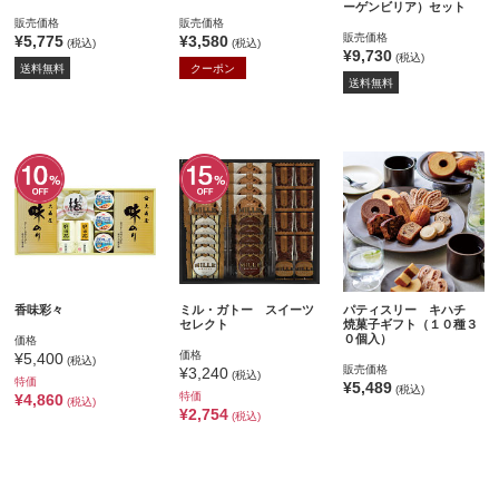
ーゲンビリア）セット
販売価格
販売価格
販売価格
¥5,775
¥3,580
(税込)
(税込)
¥9,730
(税込)
送料無料
クーポン
送料無料
香味彩々
ミル・ガトー スイーツ
パティスリー キハチ
セレクト
焼菓子ギフト（１０種３
０個入）
価格
価格
¥5,400
(税込)
販売価格
¥3,240
(税込)
特価
¥5,489
(税込)
特価
¥4,860
(税込)
¥2,754
(税込)