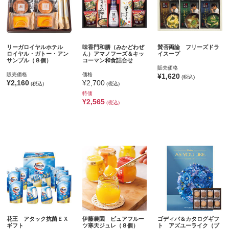
リーガロイヤルホテル
味香門和膳（みかどわぜ
賛否両論 フリーズドラ
ロイヤル・ガトー・アン
ん）アマノフーズ＆キッ
イスープ
サンブル（８個）
コーマン和食詰合せ
販売価格
販売価格
価格
¥1,620
(税込)
¥2,160
¥2,700
(税込)
(税込)
特価
¥2,565
(税込)
花王 アタック抗菌ＥＸ
伊藤農園 ピュアフルー
ゴディバ＆カタログギフ
ギフト
ツ寒天ジュレ（８個）
ト アズユーライク（ブ