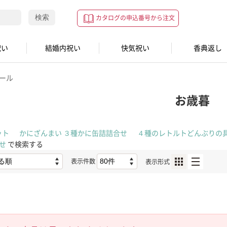
検索
カタログの申込番号から注文
祝い
結婚内祝い
快気祝い
香典返し
ール
お歳暮
ット
かにざんまい ３種かに缶詰詰合せ
４種のレトルトどんぶりの
せ
で検索する
表示件数
表示形式