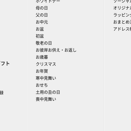
ホワイトデー
ソーシャ
母の日
オリジナ
父の日
ラッピン
お中元
おまとめ
お盆
アドレス
初盆
敬老の日
お彼岸お供え・お返し
お歳暮
ギフト
クリスマス
お年賀
寒中見舞い
おせち
土用の丑の日
録
喪中見舞い