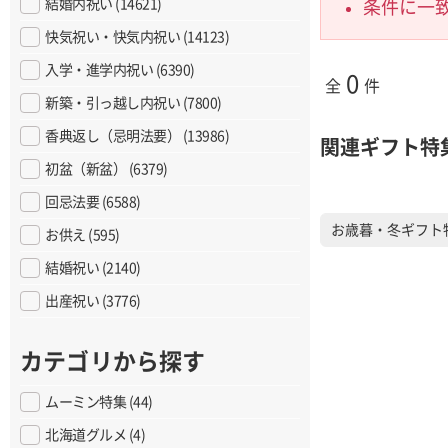
結婚内祝い (14621)
条件に一
快気祝い・快気内祝い (14123)
入学・進学内祝い (6390)
0
全
件
新築・引っ越し内祝い (7800)
香典返し（忌明法要） (13986)
関連ギフト特
初盆（新盆） (6379)
回忌法要 (6588)
お歳暮・冬ギフト
お供え (595)
結婚祝い (2140)
出産祝い (3776)
カテゴリから探す
ムーミン特集 (44)
北海道グルメ (4)