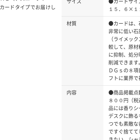
サイズ
●カードサイ
カードタイプでお届けし
１５．６×１
材質
●カードは、
非常に低い石
（ライメック
較して、原材
に抑制、処分
削減できます
ＤＧｓの８項
フトに業界で
内容
●商品掲載点
８００円（税
品には香りシ
デスクに飾る
つでも素敵な
ですぐ捨てて
きたい、シャ