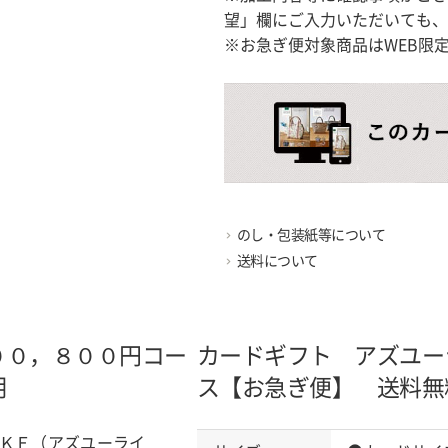
望」欄にご入力いただいても、
※お急ぎ便対象商品はWEB限
のし・包装紙等について
送料について
００，８００円コー
カードギフト アズユー
明
ス【お急ぎ便】 送料無
ＫＥ（アズユーライ