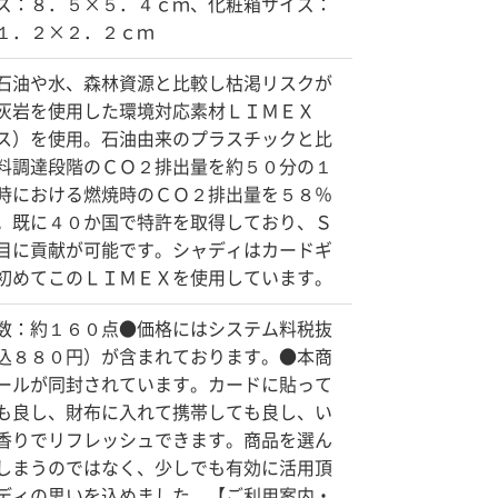
ズ：８．５×５．４ｃｍ、化粧箱サイズ：
１．２×２．２ｃｍ
石油や水、森林資源と比較し枯渇リスクが
灰岩を使用した環境対応素材ＬＩＭＥＸ
ス）を使用。石油由来のプラスチックと比
料調達段階のＣＯ２排出量を約５０分の１
時における燃焼時のＣＯ２排出量を５８％
。既に４０か国で特許を取得しており、Ｓ
目に貢献が可能です。シャディはカードギ
初めてこのＬＩＭＥＸを使用しています。
数：約１６０点●価格にはシステム料税抜
込８８０円）が含まれております。●本商
ールが同封されています。カードに貼って
も良し、財布に入れて携帯しても良し、い
香りでリフレッシュできます。商品を選ん
しまうのではなく、少しでも有効に活用頂
ディの思いを込めました。【ご利用案内・