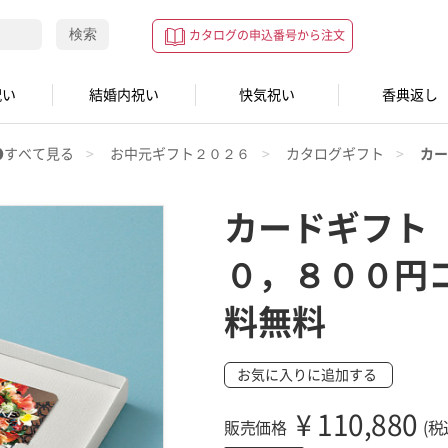
検索
カタログの申込番号から注文
祝い
結婚内祝い
快気祝い
香典返し
●すべて見る
お中元ギフト２０２６
カタログギフト
カー
カードギフト
０，８００円
料無料
お気に入りに追加する
¥
110,880
販売価格
(税