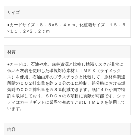
サイズ
●カードサイズ：８．５×５．４ｃｍ、化粧箱サイズ：１５．６
×１１．２×２．２ｃｍ
材質
●カードは、石油や水、森林資源と比較し枯渇リスクが非常に
低い石灰岩を使用した環境対応素材ＬＩＭＥＸ（ライメック
ス）を使用。石油由来のプラスチックと比較して、原材料調達
段階のＣＯ２排出量を約５０分の１に抑制、処分時における燃
焼時のＣＯ２排出量を５８％削減できます。既に４０か国で特
許を取得しており、ＳＤＧｓの８項目に貢献が可能です。シャ
ディはカードギフトに業界で初めてこのＬＩＭＥＸを使用して
います。
内容