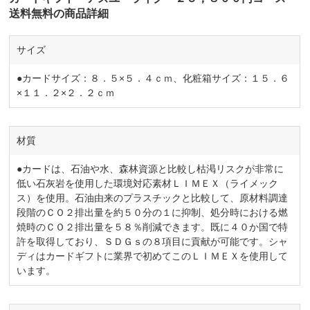
送料無料の商品詳細
サイズ
●カードサイズ：８．５×５．４ｃｍ、化粧箱サイズ：１５．６
×１１．２×２．２ｃｍ
材質
●カードは、石油や水、森林資源と比較し枯渇リスクが非常に
低い石灰岩を使用した環境対応素材ＬＩＭＥＸ（ライメック
ス）を使用。石油由来のプラスチックと比較して、原材料調達
段階のＣＯ２排出量を約５０分の１に抑制、処分時における燃
焼時のＣＯ２排出量を５８％削減できます。既に４０か国で特
許を取得しており、ＳＤＧｓの８項目に貢献が可能です。シャ
ディはカードギフトに業界で初めてこのＬＩＭＥＸを使用して
います。