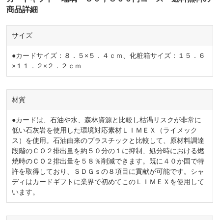
商品詳細
サイズ
●カードサイズ：８．５×５．４ｃｍ、化粧箱サイズ：１５．６
×１１．２×２．２ｃｍ
材質
●カードは、石油や水、森林資源と比較し枯渇リスクが非常に
低い石灰岩を使用した環境対応素材ＬＩＭＥＸ（ライメック
ス）を使用。石油由来のプラスチックと比較して、原材料調達
段階のＣＯ２排出量を約５０分の１に抑制、処分時における燃
焼時のＣＯ２排出量を５８％削減できます。既に４０か国で特
許を取得しており、ＳＤＧｓの８項目に貢献が可能です。シャ
ディはカードギフトに業界で初めてこのＬＩＭＥＸを使用して
います。