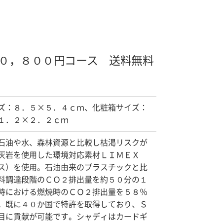
０，８００円コース 送料無料
ズ：８．５×５．４ｃｍ、化粧箱サイズ：
１．２×２．２ｃｍ
石油や水、森林資源と比較し枯渇リスクが
灰岩を使用した環境対応素材ＬＩＭＥＸ
ス）を使用。石油由来のプラスチックと比
料調達段階のＣＯ２排出量を約５０分の１
時における燃焼時のＣＯ２排出量を５８％
。既に４０か国で特許を取得しており、Ｓ
目に貢献が可能です。シャディはカードギ