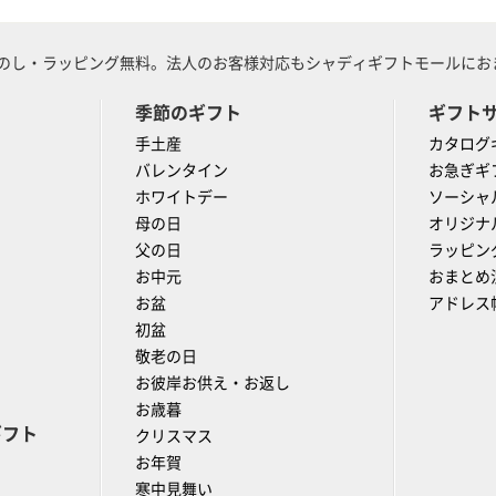
のし・ラッピング無料。法人のお客様対応もシャディギフトモールにおま
季節のギフト
ギフト
手土産
カタログ
バレンタイン
お急ぎギ
ホワイトデー
ソーシャ
母の日
オリジナ
父の日
ラッピン
お中元
おまとめ
お盆
アドレス
初盆
敬老の日
お彼岸お供え・お返し
お歳暮
ギフト
クリスマス
お年賀
寒中見舞い