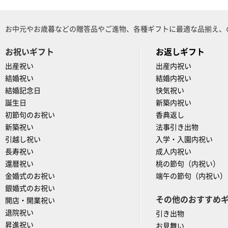
お中元やお歳暮などの贈答品やご進物、各種ギフトに最適な品揃え、
お祝いギフト
お返しギフト
出産祝い
出産内祝い
結婚祝い
結婚内祝い
結婚記念日
快気祝い
誕生日
新築内祝い
初節句のお祝い
香典返し
新築祝い
法事引き出物
引越し祝い
入学・入園内祝い
長寿祝い
成人内祝い
還暦祝い
桃の節句（内祝い）
金婚式のお祝い
端午の節句（内祝い）
銀婚式のお祝い
その他のおすすめ
開店・開業祝い
退院祝い
引き出物
昇進祝い
お見舞い