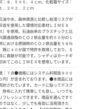
ズ：８．５×５．４ｃｍ、化粧箱サイズ：
１．２×２．２ｃｍ
石油や水、森林資源と比較し枯渇リスクが
灰岩を使用した環境対応素材ＬＩＭＥＸ
ス）を使用。石油由来のプラスチックと比
料調達段階のＣＯ２排出量を約５０分の１
時における燃焼時のＣＯ２排出量を５８％
。既に４０か国で特許を取得しており、Ｓ
目に貢献が可能です。シャディはカードギ
初めてこのＬＩＭＥＸを使用しています。
数：７点●価格にはシステム料税抜９００
０円）が含まれております。●本商品には
同封されています。カードに貼ってデスク
、財布に入れて携帯しても良し、いつでも
リフレッシュできます。商品を選んですぐ
のではなく、少しでも有効に活用頂きた