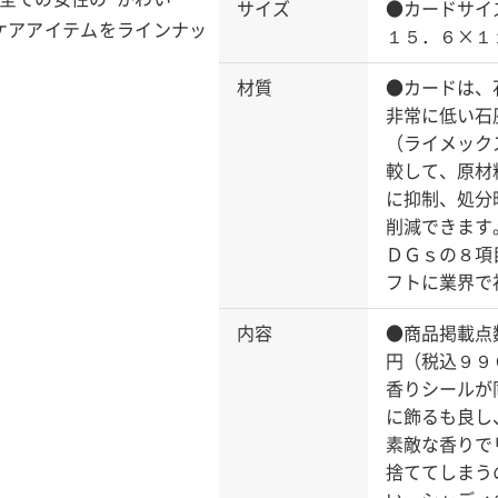
サイズ
●カードサイ
ケアアイテムをラインナッ
１５．６×１
材質
●カードは、
非常に低い石
（ライメック
較して、原材
に抑制、処分
削減できます
ＤＧｓの８項
フトに業界で
内容
●商品掲載点
円（税込９９
香りシールが
に飾るも良し
素敵な香りで
捨ててしまう