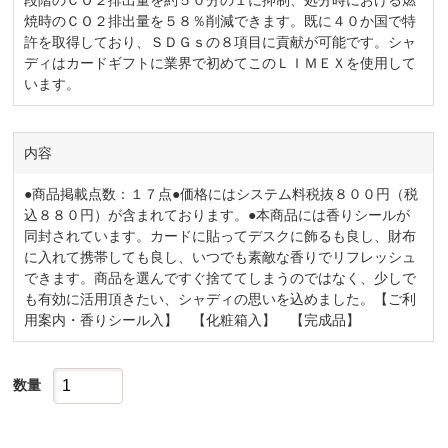
段階のＣＯ２排出量を約５０分の１に抑制、処分時における燃
焼時のＣＯ２排出量を５８％削減できます。既に４０か国で特
許を取得しており、ＳＤＧｓの８項目に貢献が可能です。シャ
ディはカードギフトに業界で初めてこのＬＩＭＥＸを使用して
います。
内容
●商品掲載点数：１７点●価格にはシステム料税抜８００円（税
込８８０円）が含まれております。●本商品には香りシールが
同封されています。カードに貼ってデスクに飾るも良し、財布
に入れて携帯しても良し、いつでも素敵な香りでリフレッシュ
できます。商品を選んですぐ捨ててしまうのではなく、少しで
も有効に活用頂きたい、シャディの思いを込めました。【ご利
用案内・香りシール入】 【化粧箱入】 【完成品】
数量