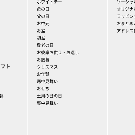
ホワイトデー
ソーシャ
母の日
オリジナ
父の日
ラッピン
お中元
おまとめ
お盆
アドレス
初盆
敬老の日
お彼岸お供え・お返し
お歳暮
ギフト
クリスマス
お年賀
寒中見舞い
おせち
土用の丑の日
録
喪中見舞い