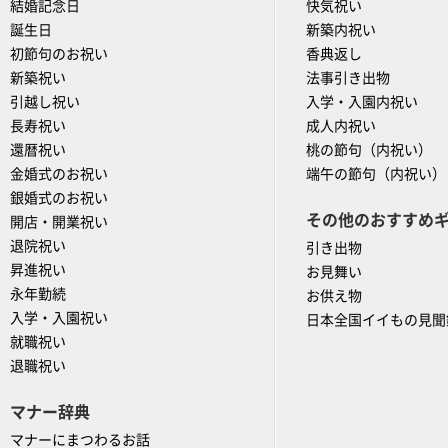
結婚記念日
快気祝い
誕生日
新築内祝い
初節句のお祝い
香典返し
新築祝い
法事引き出物
引越し祝い
入学・入園内祝い
長寿祝い
成人内祝い
還暦祝い
桃の節句（内祝い）
金婚式のお祝い
端午の節句（内祝い）
銀婚式のお祝い
その他のおすすめ
開店・開業祝い
退院祝い
引き出物
昇進祝い
お見舞い
永年勤続
お供え物
入学・入園祝い
日本全国イイもの見聞
就職祝い
退職祝い
マナー辞典
マナーにまつわるお話