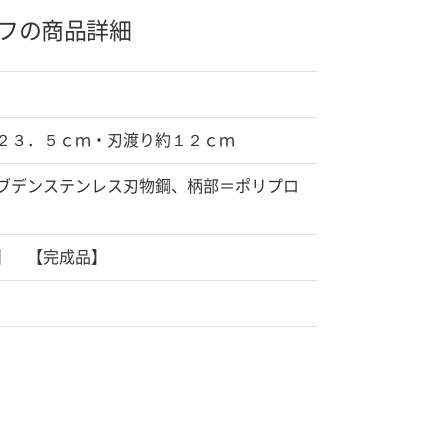
フの商品詳細
２３．５ｃｍ・刃渡り約１２ｃｍ
ブデンステンレス刃物鋼、柄部＝ポリプロ
】 【完成品】