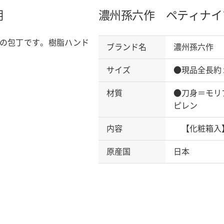
明
濃州孫六作 ペティナイ
の包丁です。樹脂ハンド
ブランド名
濃州孫六作
サイズ
●現品全長約
材質
●刀身＝モリ
ピレン
内容
【化粧箱入
原産国
日本