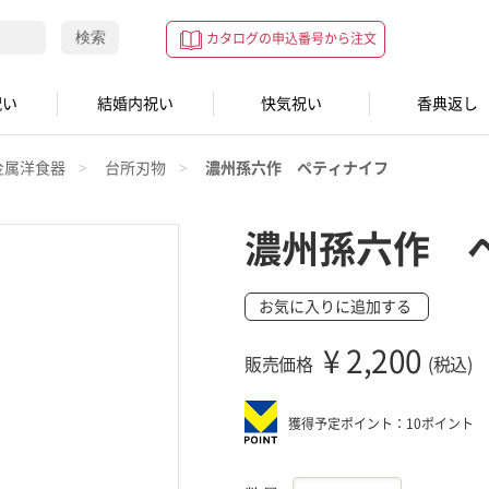
検索
カタログの申込番号から注文
祝い
結婚内祝い
快気祝い
香典返し
金属洋食器
台所刃物
濃州孫六作 ペティナイフ
濃州孫六作 
お気に入りに追加する
¥
2,200
販売価格
(税込)
獲得予定ポイント：10ポイント