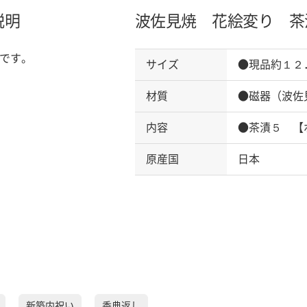
説明
波佐見焼 花絵変り 茶
です。
サイズ
●現品約１２
材質
●磁器（波佐
内容
●茶漬５ 【
原産国
日本
新築内祝い
香典返し