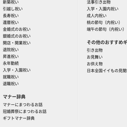
新築祝い
法事引き出物
引越し祝い
入学・入園内祝い
長寿祝い
成人内祝い
還暦祝い
桃の節句（内祝い）
金婚式のお祝い
端午の節句（内祝い）
銀婚式のお祝い
その他のおすすめ
開店・開業祝い
退院祝い
引き出物
昇進祝い
お見舞い
永年勤続
お供え物
入学・入園祝い
日本全国イイもの見聞
就職祝い
退職祝い
マナー辞典
マナーにまつわるお話
冠婚葬祭にまつわるお話
ギフトマナー辞典