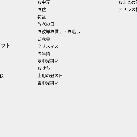
お中元
おまとめ
お盆
アドレス
初盆
敬老の日
お彼岸お供え・お返し
お歳暮
ギフト
クリスマス
お年賀
寒中見舞い
おせち
土用の丑の日
録
喪中見舞い