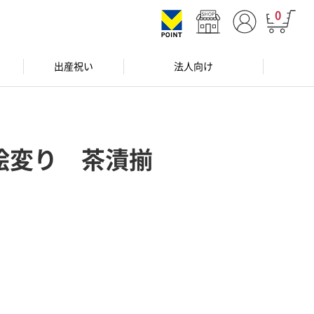
0
出産祝い
法人向け
絵変り 茶漬揃