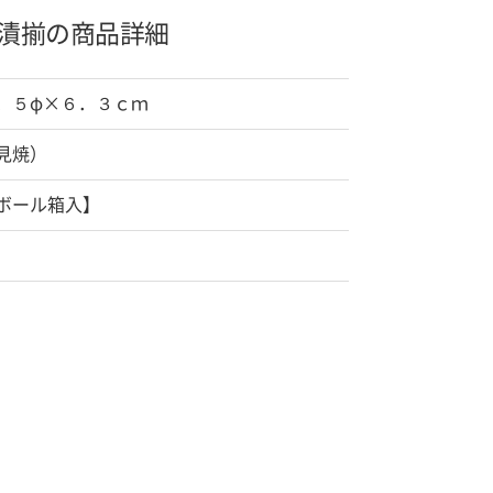
漬揃の商品詳細
．５φ×６．３ｃｍ
見焼）
ボール箱入】