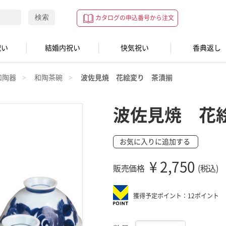
検索
カタログの申込番号から注文
祝い
結婚内祝い
快気祝い
香典返し
和陶器
和陶茶碗
波佐見焼 花絵変り 茶漬揃
波佐見焼 花
お気に入りに追加する
¥
2,750
販売価格
(税込)
獲得予定ポイント：12ポイント