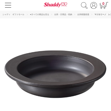
0
シャディ ギフトモール
●すべての商品を見る
台所・日用品・収納
台所樹脂容器
マジカリーノ レ