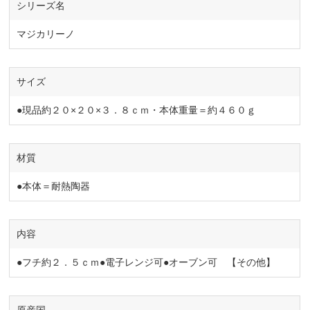
シリーズ名
マジカリーノ
サイズ
●現品約２０×２０×３．８ｃｍ・本体重量＝約４６０ｇ
材質
●本体＝耐熱陶器
内容
●フチ約２．５ｃｍ●電子レンジ可●オーブン可 【その他】