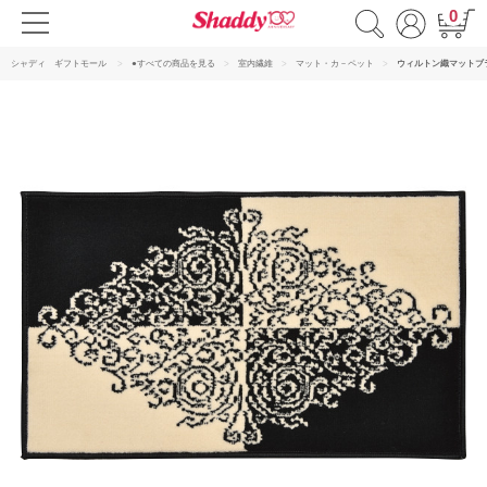
0
シャディ ギフトモール
●すべての商品を見る
室内繊維
マット・カ－ペット
ウィルトン織マットブ