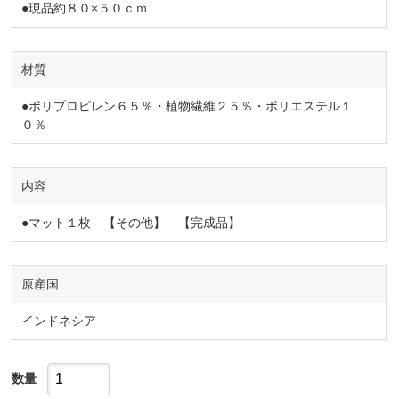
●現品約８０×５０ｃｍ
材質
●ポリプロピレン６５％・植物繊維２５％・ポリエステル１
０％
内容
●マット１枚 【その他】 【完成品】
原産国
インドネシア
数量